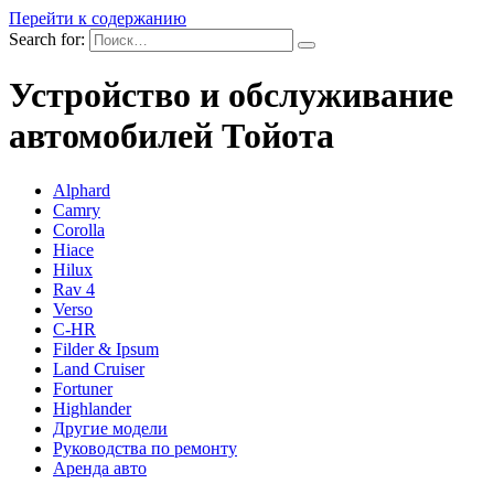
Перейти к содержанию
Search for:
Устройство и обслуживание
автомобилей Тойота
Alphard
Camry
Corolla
Hiace
Hilux
Rav 4
Verso
C-HR
Filder & Ipsum
Land Cruiser
Fortuner
Highlander
Другие модели
Руководства по ремонту
Аренда авто