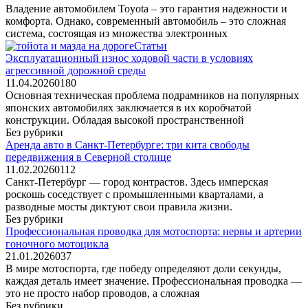
Владение автомобилем Toyota – это гарантия надежности и
комфорта. Однако, современный автомобиль – это сложная
система, состоящая из множества электронных
Статьи
Эксплуатационный износ ходовой части в условиях
агрессивной дорожной среды
11.04.2026
0
180
Основная техническая проблема подрамников на популярных
японских автомобилях заключается в их коробчатой
конструкции. Обладая высокой пространственной
Без рубрики
Аренда авто в Санкт-Петербурге: три кита свободы
передвижения в Северной столице
11.02.2026
0
112
Санкт-Петербург — город контрастов. Здесь имперская
роскошь соседствует с промышленными кварталами, а
разводные мосты диктуют свои правила жизни.
Без рубрики
Профессиональная проводка для мотоспорта: нервы и артерии
гоночного мотоцикла
21.01.2026
0
37
В мире мотоспорта, где победу определяют доли секунды,
каждая деталь имеет значение. Профессиональная проводка —
это не просто набор проводов, а сложная
Без рубрики