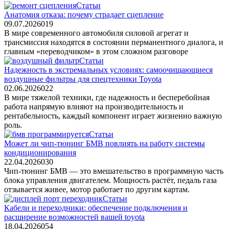
Статьи
Анатомия отказа: почему страдает сцепление
09.07.2026
0
19
В мире современного автомобиля силовой агрегат и
трансмиссия находятся в состоянии перманентного диалога, и
главным «переводчиком» в этом сложном разговоре
Статьи
Надежность в экстремальных условиях: самоочищающиеся
воздушные фильтры для спецтехники Toyota
02.06.2026
0
22
В мире тяжелой техники, где надежность и бесперебойная
работа напрямую влияют на производительность и
рентабельность, каждый компонент играет жизненно важную
роль.
Статьи
Может ли чип-тюнинг БМВ повлиять на работу системы
кондиционирования
22.04.2026
0
30
Чип-тюнинг БМВ — это вмешательство в программную часть
блока управления двигателем. Мощность растёт, педаль газа
отзывается живее, мотор работает по другим картам.
Статьи
Кабели и переходники: обеспечение подключения и
расширение возможностей вашей toyota
18.04.2026
0
54