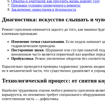
Обкатка и адаптация: как продлить жизнь новому узлу
Признаки успешно проведенного ремонта:
Заключение: инвестиция в безопасность
Диагностика: искусство слышать и чув
Ремонт сцепления начинается задолго до того, как машина бу
ключевым признакам:
Изменение точки схватывания
. Если педаль начинает ц
гидравлическим приводом.
Посторонние звуки
. Шуршание или гул при нажатой пед
виновником часто является первичный вал коробки перед
Пробуксовка
. Резкое увеличение оборотов без соответ
Параллельно проводится проверка гидравлики: уровень жидкост
не в механической части, что существенно удешевляет и упрощ
Технологический процесс: от снятия к
Наиболее трудоемким этапом любого ремонта сцепления являет
варьируется, но неизменно требует специального оборудования
ответственная часть — дефектовка.