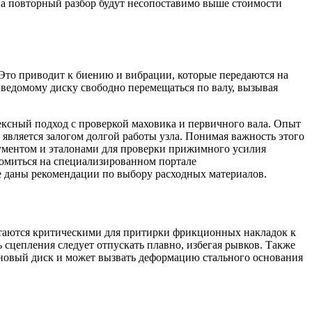
 на повторный разбор будут несопоставимо выше стоимости
Это приводит к биению и вибрации, которые передаются на
 ведомому диску свободно перемещаться по валу, вызывая
ексный подход с проверкой маховика и первичного вала. Опыт
является залогом долгой работы узла. Понимая важность этого
рументом и эталонами для проверки прижимного усилия
омиться на специализированном портале
же даны рекомендации по выбору расходных материалов.
итаются критическими для притирки фрикционных накладок к
 сцепления следует отпускать плавно, избегая рывков. Также
 новый диск и может вызвать деформацию стального основания