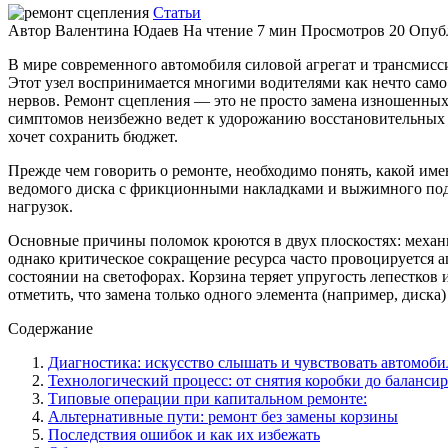
Статьи
Автор
Валентина Юдаев
На чтение
7 мин
Просмотров
20
Опуб
В мире современного автомобиля силовой агрегат и трансмисс
Этот узел воспринимается многими водителями как нечто само 
нервов. Ремонт сцепления — это не просто замена изношенных
симптомов неизбежно ведет к удорожанию восстановительных р
хочет сохранить бюджет.
Прежде чем говорить о ремонте, необходимо понять, какой име
ведомого диска с фрикционными накладками и выжимного подш
нагрузок.
Основные причины поломок кроются в двух плоскостях: механи
однако критическое сокращение ресурса часто провоцируется 
состоянии на светофорах. Корзина теряет упругость лепестков 
отметить, что замена только одного элемента (например, диска
Содержание
Диагностика: искусство слышать и чувствовать автомоби
Технологический процесс: от снятия коробки до баланси
Типовые операции при капитальном ремонте:
Альтернативные пути: ремонт без замены корзины
Последствия ошибок и как их избежать