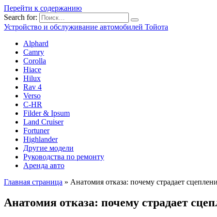
Перейти к содержанию
Search for:
Устройство и обслуживание автомобилей Тойота
Alphard
Camry
Corolla
Hiace
Hilux
Rav 4
Verso
C-HR
Filder & Ipsum
Land Cruiser
Fortuner
Highlander
Другие модели
Руководства по ремонту
Аренда авто
Главная страница
»
Анатомия отказа: почему страдает сцеплен
Анатомия отказа: почему страдает сцеп