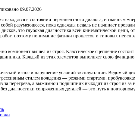
ликовано
09.07.2026
ия находятся в состоянии перманентного диалога, и главным «пе
собой разумеющееся, пока однажды педаль не начинает провалива
 дисков, это глубокая диагностика всей кинематической цепи,
абот, поэтому понимание физики процессов и типовых неисправ
нно компонент вышел из строя. Классическое сцепление состоит
ипника. Каждый из этих элементов выполняет свою функцию, н
ческий износ и нарушение условий эксплуатации. Ведомый диск
агрессивным стилем вождения — резкими стартами, пробуксовка
из-за перегрева, а выжимной подшипник выходит из строя из-за 
) без диагностики сопряженных деталей — это путь к повторному
ль
ровки