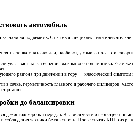
ствовать автомобиль
дет загнана на подъемник. Опытный специалист или внимательны
еплять слишком высоко или, наоборот, у самого пола, это говор
али указывает на разрушение выжимного подшипника. Если же шу
ач.
ствующего разгона при движении в гору — классический симпто
и в бачке, герметичность главного и рабочего цилиндров. Част
ает ремонт.
оробки до балансировки
ся демонтаж коробки передач. В зависимости от конструкции ав
 и соблюдения техники безопасности. После снятия КПП открывае