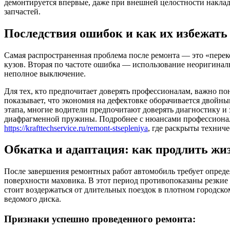
демонтируется впервые, даже при внешней целостности накладо
запчастей.
Последствия ошибок и как их избежать
Самая распространенная проблема после ремонта — это «перек
кузов. Вторая по частоте ошибка — использование неоригиналь
неполное выключение.
Для тех, кто предпочитает доверять профессионалам, важно по
показывает, что экономия на дефектовке оборачивается двойн
этапа, многие водители предпочитают доверять диагностику 
диафрагменной пружины. Подробнее с нюансами профессиональ
https://krafttechservice.ru/remont-stsepleniya
, где раскрыты технич
Обкатка и адаптация: как продлить жи
После завершения ремонтных работ автомобиль требует опред
поверхности маховика. В этот период противопоказаны резкие 
стоит воздержаться от длительных поездок в плотном городск
ведомого диска.
Признаки успешно проведенного ремонта: