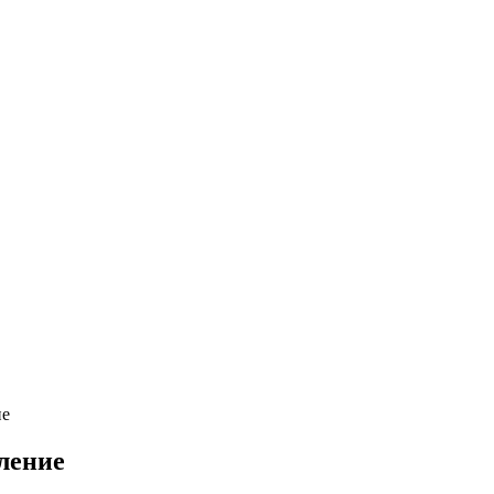
ие
ление