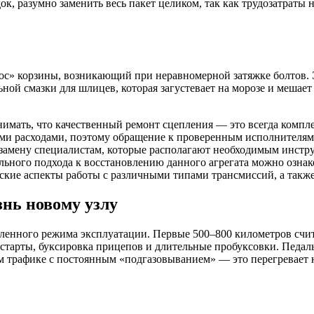
к, разумно заменить весь пакет целиком, так как трудозатраты
ос» корзины, возникающий при неравномерной затяжке болтов. 
ной смазки для шлицев, которая загустевает на морозе и мешает
нимать, что качественный ремонт сцепления — это всегда компл
ыми расходами, поэтому обращение к проверенным исполнителям 
и замену специалистам, которые располагают необходимым инст
ного подхода к восстановлению данного агрегата можно ознак
еские аспекты работы с различными типами трансмиссий, а так
знь новому узлу
еленного режима эксплуатации. Первые 500–800 километров сч
старты, буксировка прицепов и длительные пробуксовки. Педаль
ом трафике с постоянным «подгазовыванием» — это перегревает