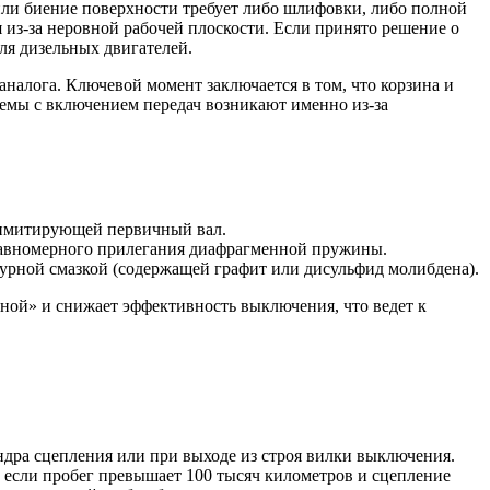
или биение поверхности требует либо шлифовки, либо полной
 из-за неровной рабочей плоскости. Если принято решение о
ля дизельных двигателей.
налога. Ключевой момент заключается в том, что корзина и
лемы с включением передач возникают именно из-за
, имитирующей первичный вал.
 равномерного прилегания диафрагменной пружины.
рной смазкой (содержащей графит или дисульфид молибдена).
тной» и снижает эффективность выключения, что ведет к
ндра сцепления или при выходе из строя вилки выключения.
ко если пробег превышает 100 тысяч километров и сцепление