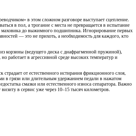
реводчиком» в этом сложном разговоре выступает сцепление.
ться в пол, а трогание с места не превращается в испытание
 от маховика до выжимного подшипника. Игнорирование первых
ностей — это не прихоть, а необходимость для каждого, кто
 из корзины (ведущего диска с диафрагменной пружиной),
о работает в агрессивной среде высоких температур и
 страдает от естественного истирания фрикционного слоя,
ми в грязи или длительным удержанием педали в нажатом
недостатка смазки или естественного износа сепаратора. Важно
 визиту в сервис уже через 10–15 тысяч километров.