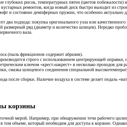
ие глубоких рисок, температурных пятен (цветов побежалости) 
кустарных ремонтов, когда новый диск быстро выходит из строя
люфт и состояние демпферных пружин, что особенно актуально д
 два подхода: покупка оригинального узла или качественного а
й размерный ряд (диаметр и количество шлицев). Нередко проб
первичного вала.
зноса (пыль фрикционов содержит абразив).
 производится строго с использованием центрирующей оправки
етрическим ключом «крест-накрест» в несколько проходов для
ки, смазка шлицевого соединения специальной высокотемперату
да после сборки. Наличие воздуха в системе делает педаль «ва
ены корзины
ыточной мерой. Например, при обнаружении течи рабочего цили
и в том объеме, который необходим для доступа к корзине. Одна