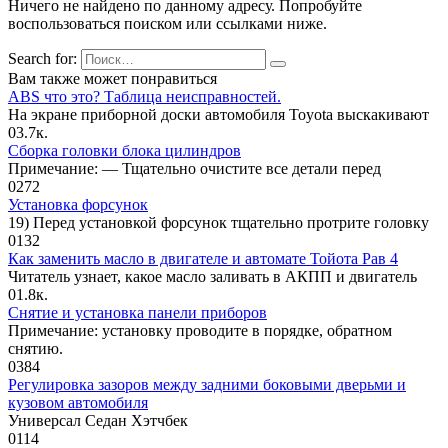
Ничего не найдено по данному адресу. Попробуйте
воспользоваться поиском или ссылками ниже.
Search for:
Вам также может понравиться
ABS что это? Таблица неисправностей.
На экране приборной доски автомобиля Toyota выскакивают
0
3.7к.
Сборка головки блока цилиндров
Примечание: — Тщательно очистите все детали перед
0
272
Установка форсунок
19) Перед установкой форсунок тщательно протрите головку
0
132
Как заменить масло в двигателе и автомате Тойота Рав 4
Читатель узнает, какое масло заливать в АКПП и двигатель
0
1.8к.
Снятие и установка панели приборов
Примечание: установку проводите в порядке, обратном
снятию.
0
384
Регулировка зазоров между задними боковыми дверьми и
кузовом авто­мобиля
Универсал Седан Хэтчбек
0
114