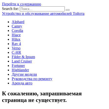
Перейти к содержанию
Search for:
Устройство и обслуживание автомобилей Тойота
Alphard
Camry
Corolla
Hiace
Hilux
Rav 4
Verso
C-HR
Filder & Ipsum
Land Cruiser
Fortuner
Highlander
Другие модели
Руководства по ремонту
Аренда авто
К сожалению, запрашиваемая
страница не существует.