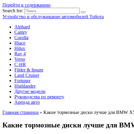
Перейти к содержанию
Search for:
Устройство и обслуживание автомобилей Тойота
Alphard
Camry
Corolla
Hiace
Hilux
Rav 4
Verso
C-HR
Filder & Ipsum
Land Cruiser
Fortuner
Highlander
Другие модели
Руководства по ремонту
Аренда авто
Главная страница
»
Какие тормозные диски лучше для BMW X
Какие тормозные диски лучше для BM