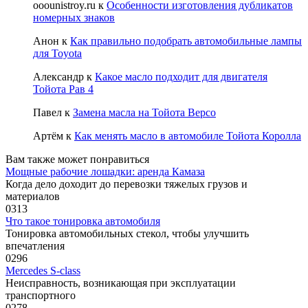
ooounistroy.ru
к
Особенности изготовления дубликатов
номерных знаков
Анон
к
Как правильно подобрать автомобильные лампы
для Toyota
Александр
к
Какое масло подходит для двигателя
Тойота Рав 4
Павел
к
Замена масла на Тойота Версо
Артём
к
Как менять масло в автомобиле Тойота Королла
Вам также может понравиться
Мощные рабочие лошадки: аренда Камаза
Когда дело доходит до перевозки тяжелых грузов и
материалов
0
313
Что такое тонировка автомобиля
Тонировка автомобильных стекол, чтобы улучшить
впечатления
0
296
Mercedes S-class
Неисправность, возникающая при эксплуатации
транспортного
0
278