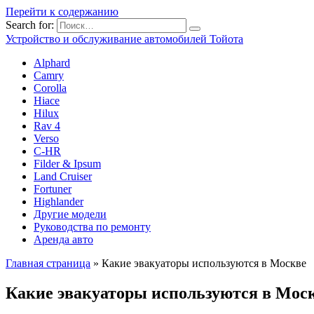
Перейти к содержанию
Search for:
Устройство и обслуживание автомобилей Тойота
Alphard
Camry
Corolla
Hiace
Hilux
Rav 4
Verso
C-HR
Filder & Ipsum
Land Cruiser
Fortuner
Highlander
Другие модели
Руководства по ремонту
Аренда авто
Главная страница
»
Какие эвакуаторы используются в Москве
Какие эвакуаторы используются в Мос