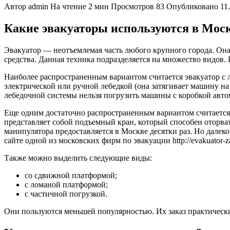
Автор
admin
На чтение
2 мин
Просмотров
83
Опубликовано
11
Какие эвакуаторы используются в Моск
Эвакуатор — неотъемлемая часть любого крупного города. Она
средства. Данная техника подразделяется на множество видов.
Наиболее распространенным вариантом считается эвакуатор с 
электрической или ручной лебедкой (она затягивает машину н
лебедочной системы нельзя погрузить машины с коробкой автом
Еще одним достаточно распространенным вариантом считается 
представляет собой подъемный кран, который способен оторва
манипулятора предоставляется в Москве десятки раз. Но далеко
сайте одной из московских фирм по эвакуации http://evakuator-
Также можно выделить следующие виды:
со сдвижной платформой;
с ломаной платформой;
с частичной погрузкой.
Они пользуются меньшей популярностью. Их заказ практически