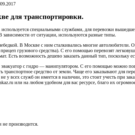
.09.2017
ве для транспортировки.
 используется специальными службами, для перевозки вышедшег
 В зависимости от ситуации, используются разные типы.
лебедкой. В Москве с ним сталкивались многие автолюбители. О
а прицеп грузового средства). С его помощью перевозят легков
ат. Есть возможность дешево заказать данный тип, поскольку ес
эвакуатор с гидро — манипулятором. С его помощью можно погру
ть транспортное средство от земли. Чаще его заказывают для пе
 не у всех служб он имеется в наличии, это стоит учесть при за
zakaz.ru или на любом удобном для вас ресурсе, благо их огромн
 не производится.