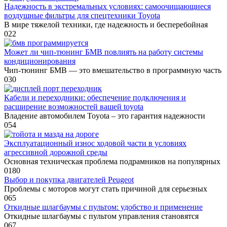
Надежность в экстремальных условиях: самоочищающиеся
воздушные фильтры для спецтехники Toyota
В мире тяжелой техники, где надежность и бесперебойная
0
22
Может ли чип-тюнинг БМВ повлиять на работу системы
кондиционирования
Чип-тюнинг БМВ — это вмешательство в программную часть
0
30
Кабели и переходники: обеспечение подключения и
расширение возможностей вашей toyota
Владение автомобилем Toyota – это гарантия надежности
0
54
Эксплуатационный износ ходовой части в условиях
агрессивной дорожной среды
Основная техническая проблема подрамников на популярных
0
180
Выбор и покупка двигателей Peugeot
Проблемы с моторов могут стать причиной для серьезных
0
65
Откидные шлагбаумы с пультом: удобство и применение
Откидные шлагбаумы с пультом управления становятся
0
67