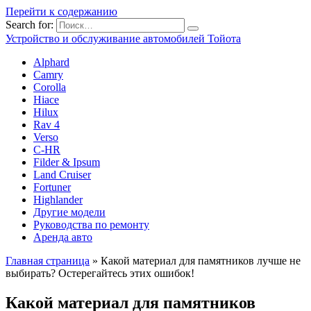
Перейти к содержанию
Search for:
Устройство и обслуживание автомобилей Тойота
Alphard
Camry
Corolla
Hiace
Hilux
Rav 4
Verso
C-HR
Filder & Ipsum
Land Cruiser
Fortuner
Highlander
Другие модели
Руководства по ремонту
Аренда авто
Главная страница
»
Какой материал для памятников лучше не
выбирать? Остерегайтесь этих ошибок!
Какой материал для памятников