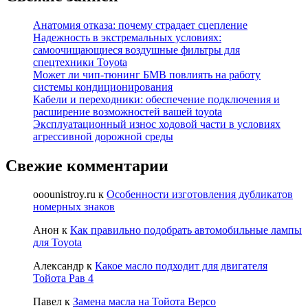
Анатомия отказа: почему страдает сцепление
Надежность в экстремальных условиях:
самоочищающиеся воздушные фильтры для
спецтехники Toyota
Может ли чип-тюнинг БМВ повлиять на работу
системы кондиционирования
Кабели и переходники: обеспечение подключения и
расширение возможностей вашей toyota
Эксплуатационный износ ходовой части в условиях
агрессивной дорожной среды
Свежие комментарии
ooounistroy.ru
к
Особенности изготовления дубликатов
номерных знаков
Анон
к
Как правильно подобрать автомобильные лампы
для Toyota
Александр
к
Какое масло подходит для двигателя
Тойота Рав 4
Павел
к
Замена масла на Тойота Версо