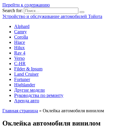
Перейти к содержанию
Search for:
Устройство и обслуживание автомобилей Тойота
Alphard
Camry
Corolla
Hiace
Hilux
Rav 4
Verso
C-HR
Filder & Ipsum
Land Cruiser
Fortuner
Highlander
Другие модели
Руководства по ремонту
Аренда авто
Главная страница
»
Оклейка автомобиля винилом
Оклейка автомобиля винилом