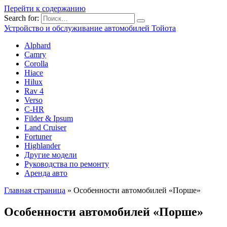
Перейти к содержанию
Search for:
Устройство и обслуживание автомобилей Тойота
Alphard
Camry
Corolla
Hiace
Hilux
Rav 4
Verso
C-HR
Filder & Ipsum
Land Cruiser
Fortuner
Highlander
Другие модели
Руководства по ремонту
Аренда авто
Главная страница
»
Особенности автомобилей «Порше»
Особенности автомобилей «Порше»