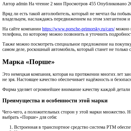
Автор
admin
На чтение
2 мин
Просмотров
455
Опубликовано
2
Вряд ли есть такой автолюбитель, который не мечтал бы побыват
владельцем, наслаждаясь передвижением на этом элегантном и
На сайте компании
https://www.porsche-primorsky.ru/cars/
можно н
телефона, по которому можно позвонить и уточнить подробнос
Также можно посмотреть специальное предложение на покупку, 
самом деле, роскошный автомобиль, который станет не только 
Марка «Порше»
Это немецкая компания, которая на протяжении многих лет за
не зря. Настоящее качество обеспечивает надёжность и безопа
Фирма уделяет огромнейшее внимание качеству каждой детали
Преимущества и особенности этой марки
Чего-чего, а положительных сторон у этой марки множество. Н
выбрать «Порше» для себя:
Встроенная в транспортное средство система РТМ обеспеч