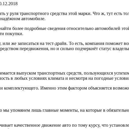
0.12.2018
ь у руля транспортного средства этой марки. Что ж, тут есть тол
 надёжном автомобиле.
айти более подробные сведения относительно автомобилей этой 
ти покупки.
или же записаться на тест-драйв. То есть, компания поможет во
средством передвижения, но и сильно подчеркнёт статус владель
нимается выпуском транспортных средств, пользующихся успехом
сность в любых условиях климата и несмотря на погодные услови
 и комплектующего. Именно этим фактором объясняется возможн
о мы упомянем лишь главные моменты, на которые в обязательно
ивает качественное движение авто по тому курсу, что установл