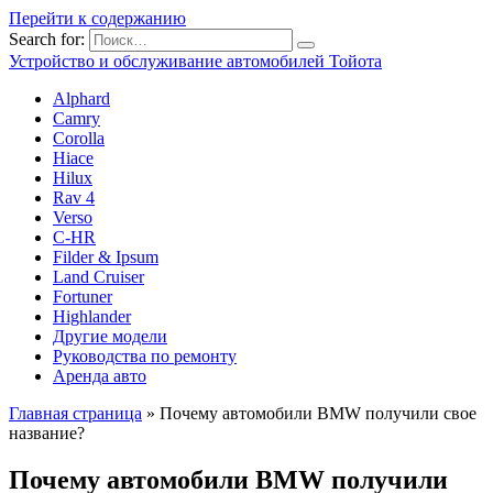
Перейти к содержанию
Search for:
Устройство и обслуживание автомобилей Тойота
Alphard
Camry
Corolla
Hiace
Hilux
Rav 4
Verso
C-HR
Filder & Ipsum
Land Cruiser
Fortuner
Highlander
Другие модели
Руководства по ремонту
Аренда авто
Главная страница
»
Почему автомобили BMW получили свое
название?
Почему автомобили BMW получили