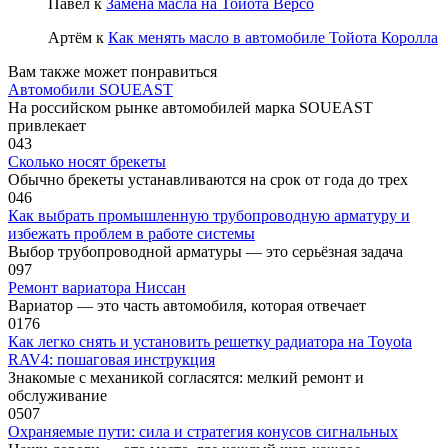
Павел
к
Замена масла на Тойота Версо
Артём
к
Как менять масло в автомобиле Тойота Королла
Вам также может понравиться
Автомобили SOUEAST
На российском рынке автомобилей марка SOUEAST
привлекает
0
43
Сколько носят брекеты
Обычно брекеты устанавливаются на срок от года до трех
0
46
Как выбрать промышленную трубопроводную арматуру и
избежать проблем в работе системы
Выбор трубопроводной арматуры — это серьёзная задача
0
97
Ремонт вариатора Ниссан
Вариатор — это часть автомобиля, которая отвечает
0
176
Как легко снять и установить решетку радиатора на Toyota
RAV4: пошаговая инструкция
Знакомые с механикой согласятся: мелкий ремонт и
обслуживание
0
507
Охраняемые пути: сила и стратегия конусов сигнальных