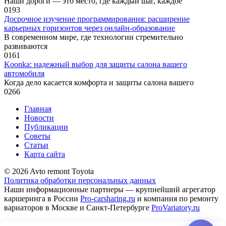
Наши дороги — это место, где каждый шаг, каждое
0
193
Досрочное изучение программирования: расширение
карьерных горизонтов через онлайн-образование
В современном мире, где технологии стремительно
развиваются
0
161
Koonka: надежный выбор для защиты салона вашего
автомобиля
Когда дело касается комфорта и защиты салона вашего
0
266
Главная
Новости
Публикации
Советы
Статьи
Карта сайта
© 2026 Avto remont Toyota
Политика обработки персональных данных
Наши информационные партнеры — крупнейший агрегатор
каршеринга в России
Pro-carsharing.ru
и компания по ремонту
вариаторов в Москве и Санкт-Петербурге
ProVariatory.ru
Сео-продвижение и техническое сопровождение сайта