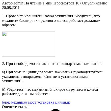
Автор
admin
На чтение
1 мин
Просмотров
107
Опубликовано
20.08.2011
1. Проверьте кронштейн замка зажи­гания. Убедитесь, что
механизм бло­кировки рулевого колеса работает должным
образом.
2. При необходимости замените ци­линдр замка зажигания.
а) При замене цилиндра замка зажи­гания руководствуйтесь
указаниями подраздела "Снятие и установка замка
зажигания".
б) Убедитесь, что механизм блоки­ровки рулевого колеса
работает должным образом.
блок
механизм
мост
установка
цилиндр
Оцените статью