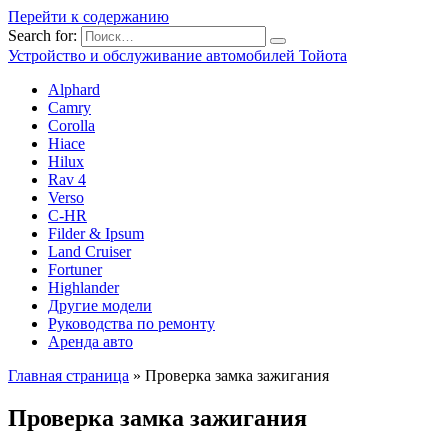
Перейти к содержанию
Search for:
Устройство и обслуживание автомобилей Тойота
Alphard
Camry
Corolla
Hiace
Hilux
Rav 4
Verso
C-HR
Filder & Ipsum
Land Cruiser
Fortuner
Highlander
Другие модели
Руководства по ремонту
Аренда авто
Главная страница
»
Проверка замка зажигания
Проверка замка зажигания