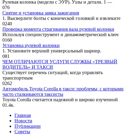
Рулевая колонка (модели с ЭУР). Узлы и детали. 1 —
0
76
Снятие и установка замка зажигания
1. Высверлите болты с конической го­ловкой и извлеките
0
240
Проверка момента страгивания вала рулевой колонки
Используя специнструмент и динамо­метрический ключ
0
160
Установка рулевой колонки
1. Установите верхний универсальный шарнир.
0
81
ЧЕМ ОТЛИЧАЮТСЯ УСЛУГИ СЛУЖБЫ «ТРЕЗВЫЙ
ВОДИТЕЛЬ» И ТАКСИ
Существует перечень ситуаций, когда управлять
транспортным
0
262
Автомобиль Toyota Corolla в такси: проблемы, с которыми
часто сталкиваются таксисты
Toyota Corolla считается надежной и широко изученной
0
1.4к.
Главная
Новости
Публикации
Советы