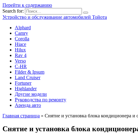
Перейти к содержанию
Search for:
Устройство и обслуживание автомобилей Тойота
Alphard
Camry
Corolla
Hiace
Hilux
Rav 4
Verso
C-HR
Filder & Ipsum
Land Cruiser
Fortuner
Highlander
Другие модели
Руководства по ремонту
Аренда авто
Главная страница
»
Снятие и установка блока кондиционера и 
Снятие и установка блока кондиционера