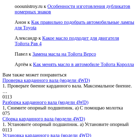
ooounistroy.ru
к
Особенности изготовления дубликатов
номерных знаков
Анон
к
Как правильно подобрать автомобильные лампы
для Toyota
Александр
к
Какое масло подходит для двигателя
Тойота Рав 4
Павел
к
Замена масла на Тойота Версо
Артём
к
Как менять масло в автомобиле Тойота Королла
Вам также может понравиться
Проверка карданного вала (модели 4WD)
1. Проверьте биение карданного вала. Максимальное биение.
…
0
113
Разборка карданного вала (модели 4WD)
1, Снимите опорный подшипник. а) С помощью молотка
0
75
Сборка карданного вала (модели 4WD)
1. Установите опорный подшипник. а) Установите опорный
0
113
Установка карданного вала (модели 4WD)