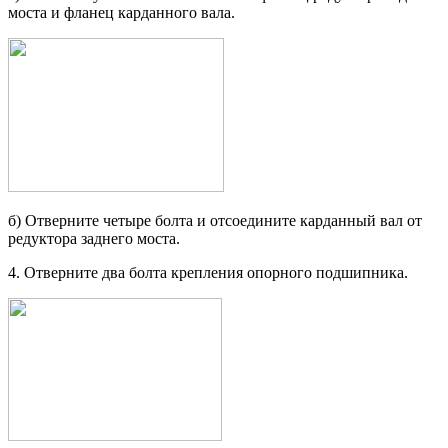
моста и фланец карданного вала.
б) Отверните четыре болта и отсо­едините карданный вал от
редукто­ра заднего моста.
4. Отверните два болта крепления опорного подшипника.