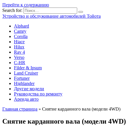
Перейти к содержанию
Search for:
Устройство и обслуживание автомобилей Тойота
Alphard
Camry
Corolla
Hiace
Hilux
Rav 4
Verso
C-HR
Filder & Ipsum
Land Cruiser
Fortuner
Highlander
Другие модели
Руководства по ремонту
Аренда авто
Главная страница
»
Снятие карданного вала (модели 4WD)
Снятие карданного вала (модели 4WD)