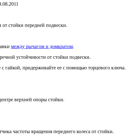
9.08.2011
 от стойки передней подвески.
тавки
между рычагом и домкратом
.
речной устойчивости от стойки подвески.
 с гайкой, придерживайте ее с помощью тор­цевого ключа.
центре верхней опоры стойки.
тчика частоты вращения переднего колеса от стойки.