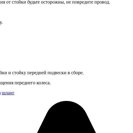
я от стойки будьте осторожны, не по­вредите провод.
у.
йки и стойку передней подвески в сборе.
ащения переднего колеса.
з
шланг