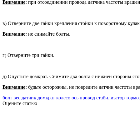
Внимание
:
при отсоединении провода датчика частоты вращени
в) Отверните две гайки крепления стойки к поворотному кулак
Внимание
:
не снимайте болты.
г) Отверните три гайки.
д) Опустите домкрат. Снимите два болта с нижней стороны сто
Внимание
:
будьте осторожны, не по­вредите датчик частоты вр
болт
вес
датчик
домкрат
колесо
ось
провод
стабилизатор
тормо
Оцените статью