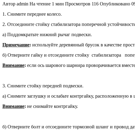
Автор
admin
На чтение
1 мин
Просмотров
116
Опубликовано
0
1. Снимите переднее колесо.
2. Отсоедините стойку стабилизатора поперечной устойчивости
а) Поддомкратьте нижний рычаг подвески.
Примечание
:
используйте деревян­ный брусок в качестве прос
б) Отверните гайку и отсоедините стойку стабилизатора попе
Внимание
:
если ось шарового шарни­ра проворачивается вместе
3. Снимите стойку передней подвески.
а) Снимите заглушку и ослабьте контргайку, расположенную в 
Внимание
:
не снимайте контргайку.
б) Отверните болт и отсоедините тормозной шланг и провод да