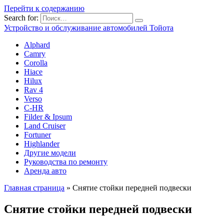
Перейти к содержанию
Search for:
Устройство и обслуживание автомобилей Тойота
Alphard
Camry
Corolla
Hiace
Hilux
Rav 4
Verso
C-HR
Filder & Ipsum
Land Cruiser
Fortuner
Highlander
Другие модели
Руководства по ремонту
Аренда авто
Главная страница
»
Снятие стойки передней подвески
Снятие стойки передней подвески