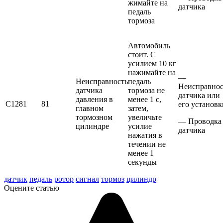
жимайте на
датчика
педаль
тормоза
Автомобиль
стоит. С
усили­ем 10 кг
нажимайте на
—
Неисправность
педаль
Неисправнос
датчика
тормоза не
датчика или
давления в
менее 1 с,
С1281
81
его установк
главном
затем,
тормозном
увеличьте
— Проводка
цилиндре
усилие
датчика
нажатия в
течении не
менее 1
секунды
датчик
педаль
ротор
сигнал
тормоз
цилиндр
Оцените статью