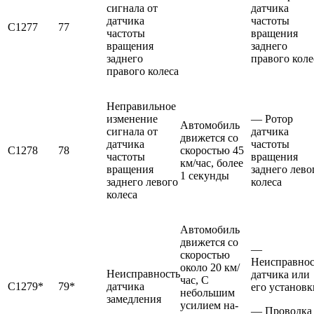
сигнала от
датчика
датчика
частоты
С1277
77
частоты
вращения
вращения
заднего
заднего
правого коле
правого колеса
Неправильное
изменение
— Ротор
Автомобиль
сигнала от
датчика
движется со
датчика
частоты
С1278
78
скоростью 45
частоты
вращения
км/час, более
вращения
заднего лево
1 секунды
заднего левого
колеса
колеса
Автомобиль
движется со
—
скоростью
Неисправнос
около 20 км/
Неисправность
датчика или
час, С
С1279*
79*
датчика
его установк
небольшим
замедления
усилием на­
— Проводка