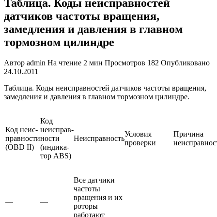
Таблица. Коды неисправностей
датчиков частоты вращения,
замедления и давления в главном
тормозном цилиндре
Автор
admin
На чтение
2 мин
Просмотров
182
Опубликовано
24.10.2011
Таблица. Коды неисправностей датчиков частоты вращения,
замедления и давления в главном тормозном цилиндре.
Код
Код неис­
неисправ­
Условия
Причина
правности
ности
Неисправность
проверки
неисправнос
(OBD II)
(индика­
тор ABS)
Все датчики
частоты
вращения и их
—
—
роторы
работают