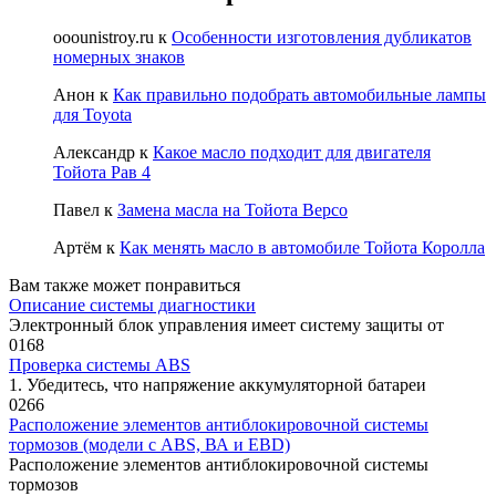
ooounistroy.ru
к
Особенности изготовления дубликатов
номерных знаков
Анон
к
Как правильно подобрать автомобильные лампы
для Toyota
Александр
к
Какое масло подходит для двигателя
Тойота Рав 4
Павел
к
Замена масла на Тойота Версо
Артём
к
Как менять масло в автомобиле Тойота Королла
Вам также может понравиться
Описание системы диагностики
Электронный блок управления имеет систему защиты от
0
168
Проверка системы ABS
1. Убедитесь, что напряжение аккуму­ляторной батареи
0
266
Расположение элементов антиблокировочной системы
тормозов (модели с ABS, ВА и EBD)
Расположение элементов антиблокировочной системы
тормозов