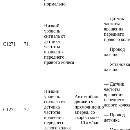
нормально
— Датчик
частоты
Низкий
вращения
уровень
переднего
сигнала от
правого коле
датчика
С1271
71
частоты
— Провод
вращения
датчика
переднего
правого колеса
— Установка
датчика
— Датчик
частоты
Низкий
вращения
уровень
Автомобиль
переднего
сигнала от
движется
левого колес
датчика
прямолинейно
С1272
72
частоты
вперед, со
— Провод
вращения
скоростью 0
датчика
переднего
— 10 км/час
левого колеса
— Установка