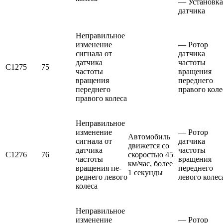
— Установка
датчика
Неправильное
изменение
— Ротор
сигнала от
датчика
датчика
частоты
С1275
75
частоты
вращения
вращения
переднего
переднего
правого коле
правого колеса
Неправильное
измене­ние
— Ротор
Автомобиль
сигнала от
датчика
движется со
датчика
частоты
С1276
76
скоростью 45
частоты
вращения
км/час, более
вращения пе­
переднего
1 секунды
реднего левого
левого колес
колеса
Неправильное
измене­ние
— Ротор