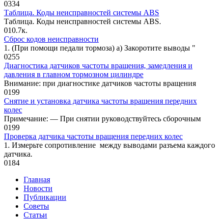
0
334
Таблица. Коды неисправностей системы ABS
Таблица. Коды неисправностей системы ABS.
0
10.7к.
Сброс кодов неисправности
1. (При помощи педали тормоза) а) Закоротите выводы "
0
255
Диагностика датчиков частоты вращения, замедления и
давления в главном тормозном цилиндре
Внимание: при диагностике датчиков частоты вращения
0
199
Снятие и установка датчика частоты вращения передних
колес
Примечание: — При снятии руководствуйтесь сборочным
0
199
Проверка датчика частоты вращения передних колес
1. Измерьте сопротивление между выводами разъема каждого
датчика.
0
184
Главная
Новости
Публикации
Советы
Статьи