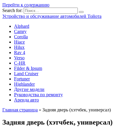
Перейти к содержанию
Search for:
Устройство и обслуживание автомобилей Тойота
Alphard
Camry
Corolla
Hiace
Hilux
Rav 4
Verso
C-HR
Filder & Ipsum
Land Cruiser
Fortuner
Highlander
Другие модели
Руководства по ремонту
Аренда авто
Главная страница
»
Задняя дверь (хэтчбек, универсал)
Задняя дверь (хэтчбек, универсал)