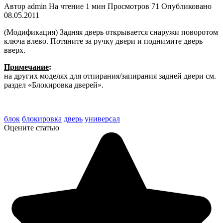
Автор
admin
На чтение
1 мин
Просмотров
71
Опубликовано
08.05.2011
(Модификация) Задняя дверь откры­вается снаружи поворотом
ключа вле­во. Потяните за ручку двери и подни­мите дверь
вверх.
Примечание
:
на других моделях для отпирания/запирания задней двери см.
раздел «Блокировка дверей».
блок
блокировка
дверь
универсал
Оцените статью