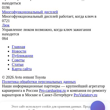
находиться
0
196
Многофункциональный дисплей
Многофункциональный дисплей рабо­тает, когда ключ в
0
721
Люк
Управление люком возможно, когда ключ зажигания
находится
0
64
Главная
Новости
Публикации
Советы
Статьи
Карта сайта
© 2026 Avto remont Toyota
Политика обработки персональных данных
Наши информационные партнеры — крупнейший агрегатор
каршеринга в России
Pro-carsharing.ru
и компания по ремонту
вариаторов в Москве и Санкт-Петербурге
ProVariatory.ru
Сео-продвижение и техническое сопровождение сайта
Этот сайт использует cookie для хранения данных. Продолжая
SiteNaWordpres.ru