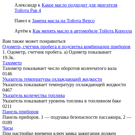
Александр
к
Какое масло подходит для двигателя
Тойота Рав 4
Павел
к
Замена масла на Тойота Версо
Артём
к
Как менять масло в автомобиле Тойота Королла
Вам также может понравиться
Одометр, счетчик пробега и подсветка комбинации приборов
1. Одометр, счетчик пробега. а) Одометр показывает
1
9.3к.
Тахометр
Тахометр показывает число оборотов коленчатого вала
0
146
Указатель температуры охлаждающей жидкости
Указатель показывает температуру охлаждающей жидкости
0
467
Указатель количества топлива
Указатель показывает уровень топли­ва в топливном баке
0
211
Панель приборов
Панель приборов. 1 — подушка безопасности пассажира, 2 —
0
189
Часы
При настройке времени ключ замка зажигания должен