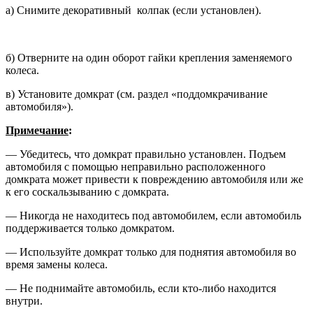
а) Снимите декоративный колпак (если установлен).
б) Отверните на один оборот гайки крепления заменяемого
колеса.
в) Установите домкрат (см. раздел «поддомкрачивание
автомобиля»).
Примечание
:
— Убедитесь, что домкрат пра­вильно установлен. Подъем
авто­мобиля с помощью неправильно расположенного
домкрата может привести к повреждению автомо­биля или же
к его соскальзыванию с домкрата.
— Никогда не находитесь под авто­мобилем, если автомобиль
под­держивается только домкратом.
— Используйте домкрат только для поднятия автомобиля во
время за­мены колеса.
— Не поднимайте автомобиль, если кто-либо находится
внутри.