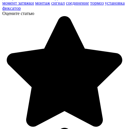
момент затяжки
монтаж
сигнал
соединение
тормоз
установка
фиксатор
Оцените статью