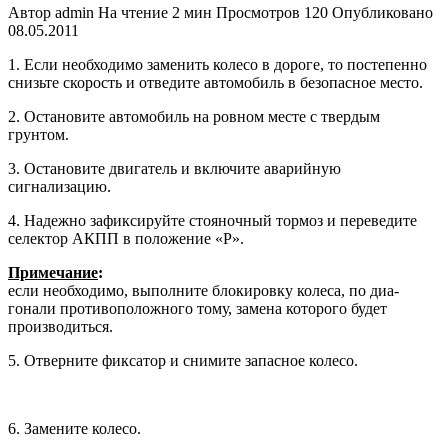
Автор
admin
На чтение
2 мин
Просмотров
120
Опубликовано
08.05.2011
1. Если необходимо заменить колесо в дороге, то постепенно
снизьте ско­рость и отведите автомобиль в безо­пасное место.
2. Остановите автомобиль на ровном месте с твердым
грунтом.
3. Остановите двигатель и включите аварийную
сигнализацию.
4. Надежно зафиксируйте стояночный тормоз и переведите
селектор АКПП в положение «Р».
Примечание
:
если необходимо, вы­полните блокировку колеса, по диа­
гонали противоположного тому, за­мена которого будет
производиться.
5. Отверните фиксатор и снимите за­пасное колесо.
6. Замените колесо.