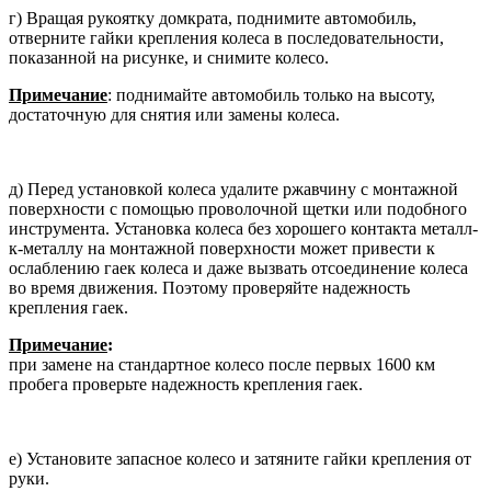
г) Вращая рукоятку домкрата, под­нимите автомобиль,
отверните гай­ки крепления колеса в последова­тельности,
показанной на рисунке, и снимите колесо.
Примечание
: поднимайте автомо­биль только на высоту,
достаточ­ную для снятия или замены колеса.
д) Перед установкой колеса удалите ржавчину с монтажной
поверхности с помощью проволочной щетки или подобного
инструмента. Установка колеса без хорошего контакта ме­талл-
к-металлу на монтажной по­верхности может привести к
ослаб­лению гаек колеса и даже вызвать отсоединение колеса
во время дви­жения. Поэтому проверяйте надеж­ность
крепления гаек.
Примечание
:
при замене на стан­дартное колесо после первых 1600 км
пробега проверьте надеж­ность крепления гаек.
е) Установите запасное колесо и за­тяните гайки крепления от
руки.