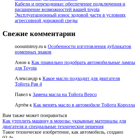
Кабели и переходники: обеспечение подключения и
расширение возможностей вашей toyota
Эксплуатационный износ ходовой части в условиях
агрессивной дорожной среды
Свежие комментарии
ooounistroy.ru
к
Особенности изготовления дубликатов
номерных знаков
Анон
к
Как правильно подобрать автомобильные лампы
для Toyota
Александр
к
Какое масло подходит для двигателя
Тойота Рав 4
Павел
к
Замена масла на Тойота Версо
Артём
к
Как менять масло в автомобиле Тойота Королла
Вам также может понравиться
Как утеплить машину в морозы: укрывные материалы для
двигателя и специальные технические решения
Такое техническое изобретение, как автомобиль, создано
0
3.4к.