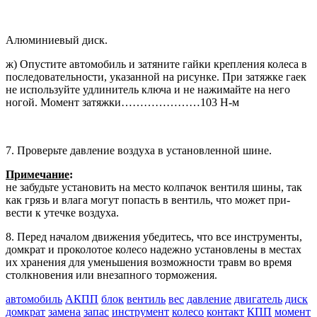
Алюминиевый диск.
ж) Опустите автомобиль и затяните гайки крепления колеса в
последо­вательности, указанной на рисунке. При затяжке гаек
не используйте удлинитель ключа и не нажимайте на него
ногой. Момент затяжки…………………103 Н-м
7. Проверьте давление воздуха в ус­тановленной шине.
Примечание
:
не забудьте устано­вить на место колпачок вентиля шины, так
как грязь и влага могут попасть в вентиль, что может при­
вести к утечке воздуха.
8. Перед началом движения убеди­тесь, что все инструменты,
домкрат и проколотое колесо надежно установ­лены в местах
их хранения для уменьшения возможности травм во время
столкновения или внезапного торможения.
автомобиль
АКПП
блок
вентиль
вес
давление
двигатель
диск
домкрат
замена
запас
инструмент
колесо
контакт
КПП
момент