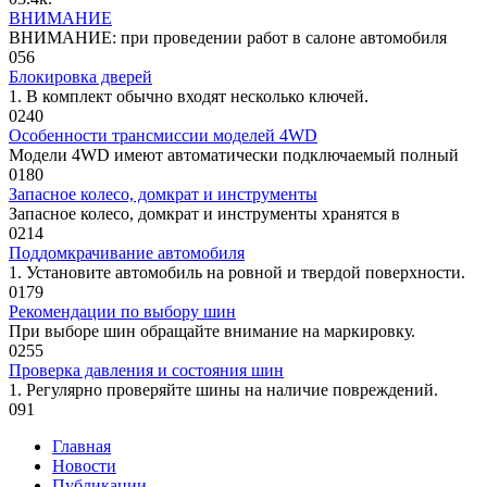
ВНИМАНИЕ
ВНИМАНИЕ: при проведении работ в салоне автомобиля
0
56
Блокировка дверей
1. В комплект обычно входят несколь­ко ключей.
0
240
Особенности трансмиссии моделей 4WD
Модели 4WD имеют автоматически подключаемый полный
0
180
Запасное колесо, домкрат и инструменты
Запасное колесо, домкрат и инстру­менты хранятся в
0
214
Поддомкрачивание автомобиля
1. Установите автомобиль на ровной и твердой поверхности.
0
179
Рекомендации по выбору шин
При выборе шин обращайте внимание на маркировку.
0
255
Проверка давления и состояния шин
1. Регулярно проверяйте шины на на­личие повреждений.
0
91
Главная
Новости
Публикации