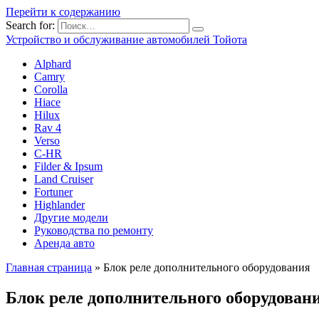
Перейти к содержанию
Search for:
Устройство и обслуживание автомобилей Тойота
Alphard
Camry
Corolla
Hiace
Hilux
Rav 4
Verso
C-HR
Filder & Ipsum
Land Cruiser
Fortuner
Highlander
Другие модели
Руководства по ремонту
Аренда авто
Главная страница
»
Блок реле дополнительного оборудования
Блок реле дополнительного оборудован