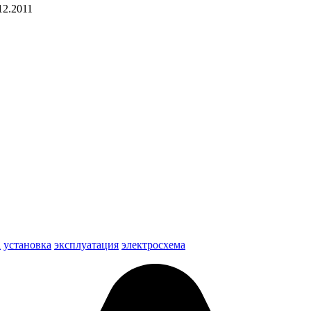
12.2011
а
установка
эксплуатация
электросхема