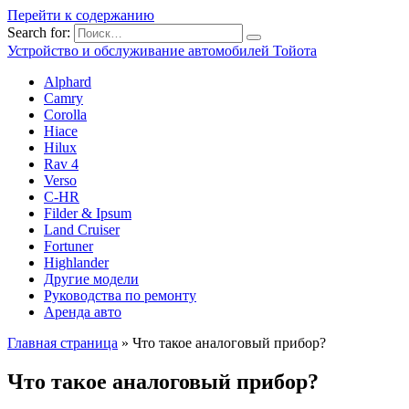
Перейти к содержанию
Search for:
Устройство и обслуживание автомобилей Тойота
Alphard
Camry
Corolla
Hiace
Hilux
Rav 4
Verso
C-HR
Filder & Ipsum
Land Cruiser
Fortuner
Highlander
Другие модели
Руководства по ремонту
Аренда авто
Главная страница
»
Что такое аналоговый прибор?
Что такое аналоговый прибор?