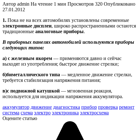
Автор
admin
На чтение
1 мин
Просмотров
320
Опубликовано
27.01.2012
1.
Пока не на всех автомобилях установлены современные
электронные дисплеи
, широко распространенными остаются
традиционные
аналоговые приборы
.
В приборных панелях автомобилей используются приборы
следующих типов:
а)
с железным якорем
— применяются давно и сейчас
выходят из употребления; быстрое движение стрелки;
б)
биметаллического типа
— медленное движение стрелки,
требуется стабилизация напряжения питания;
в)
с подвижной катушкой
— мгновенная реакция,
используется для индикации напряжения аккумулятора.
аккумулятор
движение
диагностика
прибор
проверка
ремонт
система
схема
электро
электроника
электросхема
Оцените статью