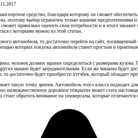
.11.2017
нспортное средство, благодаря которому он сможет обеспечить 
ны, поэтому выбор ограничен только вашими предпочтениями и
е сможет правильно оценить свои потребности и в итоге закажет 
ься с которыми можно из этой статьи.
вого автомобиля, то достаточно перейти на сайт, посвященный
помощью которых покупка автомобиля станет простым и приятным
ка, человек должен заранее определиться с размерами кузова. 
ругих машин будет затруднительным. Если же машина будет дост
ью, то достаточно будет приобрести хэтчбек, который обладает п
ает такую точку зрения. Автомобиль этого класса подходит для
, но низкокачественное дорожное покрытие может стать настоящ
то стоит обратить внимание на универсалы, которые отличаются