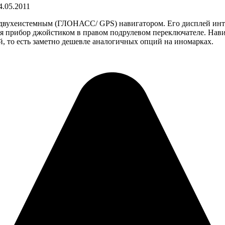
4.05.2011
ухеистемным (ГЛОНАСС/ GPS) навигатором. Его дисплей интег
тся прибор джойстиком в правом подрулевом переключателе. Нав
й, то есть заметно дешевле аналогичных опций на иномарках.