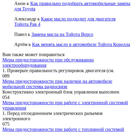
Анон
к
Как правильно подобрать автомобильные лампы
для Toyota
Александр
к
Какое масло подходит для двигателя
Тойота Рав 4
Павел
к
Замена масла на Тойота Версо
Артём
к
Как менять масло в автомобиле Тойота Королла
Вам также может понравиться
Меры предосторожности при обслуживании
электрооборудования
1. Проверьте правильность регулиро­вок двигателя (см.
0
89
Меры предосторожности при наличии на автомобиле
мобильной системы радиосвязи
Конструктивно электронный блок управления выполнен
0
54
Меры предосторожности при работе с электронной системой
управления
1. Перед отсоединением электрических разъемов
электронного
0
75
Меры предосторожности при работе с топливной системой