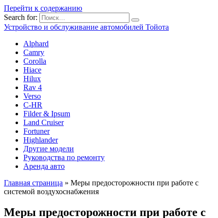
Перейти к содержанию
Search for:
Устройство и обслуживание автомобилей Тойота
Alphard
Camry
Corolla
Hiace
Hilux
Rav 4
Verso
C-HR
Filder & Ipsum
Land Cruiser
Fortuner
Highlander
Другие модели
Руководства по ремонту
Аренда авто
Главная страница
»
Меры предосторожности при работе с
системой воздухоснабжения
Меры предосторожности при работе с