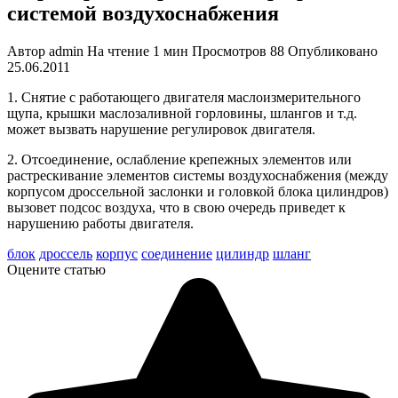
системой воздухоснабжения
Автор
admin
На чтение
1 мин
Просмотров
88
Опубликовано
25.06.2011
1. Снятие с работающего двигателя маслоизмерительного
щупа, крышки маслозаливной горловины, шлангов и т.д.
может вызвать нарушение регули­ровок двигателя.
2. Отсоединение, ослабление крепеж­ных элементов или
растрескивание элементов системы воздухоснабжения (между
корпусом дроссельной заслон­ки и головкой блока цилиндров)
вызо­вет подсос воздуха, что в свою оче­редь приведет к
нарушению работы двигателя.
блок
дроссель
корпус
соединение
цилиндр
шланг
Оцените статью