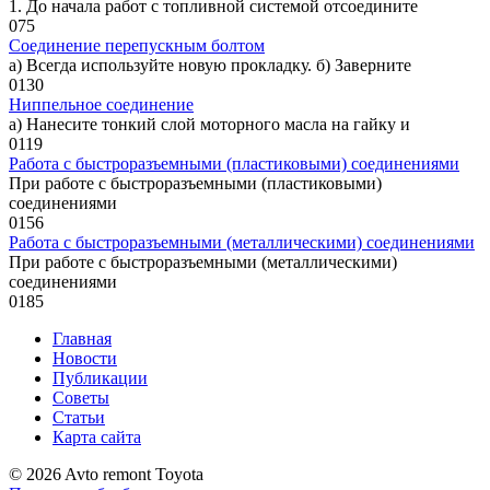
1. До начала работ с топливной сис­темой отсоедините
0
75
Соединение перепускным болтом
а) Всегда используйте новую про­кладку. б) Заверните
0
130
Ниппельное соединение
а) Нанесите тонкий слой моторного масла на гайку и
0
119
Работа с быстроразъемными (пластиковыми) соединениями
При работе с быстроразъемными (пластиковыми)
соединениями
0
156
Работа с быстроразъемными (металлическими) соединениями
При работе с быстроразъемными (металлическими)
соединениями
0
185
Главная
Новости
Публикации
Советы
Статьи
Карта сайта
© 2026 Avto remont Toyota