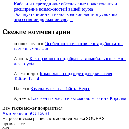
Кабели и переходники: обеспечение подключения и
расширение возможностей вашей toyota
Эксплуатационный износ ходовой части в условиях
агрессивной дорожной среды
Свежие комментарии
ooounistroy.ru
к
Особенности изготовления дубликатов
номерных знаков
Анон
к
Как правильно подобрать автомобильные лампы
для Toyota
Александр
к
Какое масло подходит для двигателя
Тойота Рав 4
Павел
к
Замена масла на Тойота Версо
Артём
к
Как менять масло в автомобиле Тойота Королла
Вам также может понравиться
Автомобили SOUEAST
На российском рынке автомобилей марка SOUEAST
привлекает
0
43