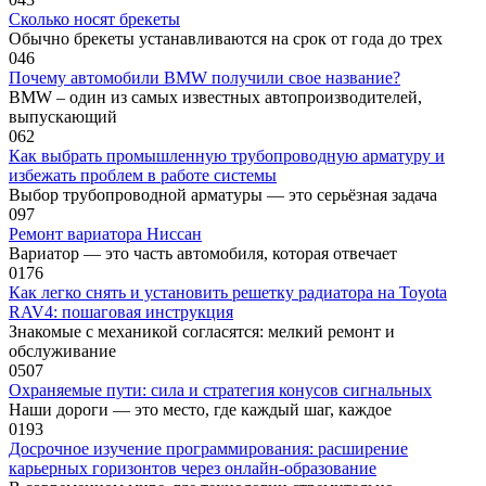
Сколько носят брекеты
Обычно брекеты устанавливаются на срок от года до трех
0
46
Почему автомобили BMW получили свое название?
BMW – один из самых известных автопроизводителей,
выпускающий
0
62
Как выбрать промышленную трубопроводную арматуру и
избежать проблем в работе системы
Выбор трубопроводной арматуры — это серьёзная задача
0
97
Ремонт вариатора Ниссан
Вариатор — это часть автомобиля, которая отвечает
0
176
Как легко снять и установить решетку радиатора на Toyota
RAV4: пошаговая инструкция
Знакомые с механикой согласятся: мелкий ремонт и
обслуживание
0
507
Охраняемые пути: сила и стратегия конусов сигнальных
Наши дороги — это место, где каждый шаг, каждое
0
193
Досрочное изучение программирования: расширение
карьерных горизонтов через онлайн-образование