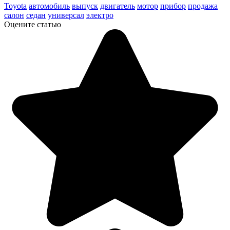
Toyota
автомобиль
выпуск
двигатель
мотор
прибор
продажа
салон
седан
универсал
электро
Оцените статью