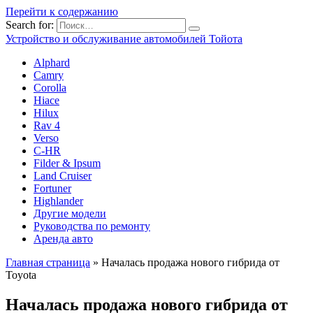
Перейти к содержанию
Search for:
Устройство и обслуживание автомобилей Тойота
Alphard
Camry
Corolla
Hiace
Hilux
Rav 4
Verso
C-HR
Filder & Ipsum
Land Cruiser
Fortuner
Highlander
Другие модели
Руководства по ремонту
Аренда авто
Главная страница
»
Началась продажа нового гибрида от
Toyota
Началась продажа нового гибрида от