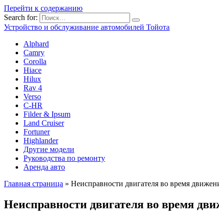
Перейти к содержанию
Search for:
Устройство и обслуживание автомобилей Тойота
Alphard
Camry
Corolla
Hiace
Hilux
Rav 4
Verso
C-HR
Filder & Ipsum
Land Cruiser
Fortuner
Highlander
Другие модели
Руководства по ремонту
Аренда авто
Главная страница
»
Неисправности двигателя во время движен
Неисправности двигателя во время дв