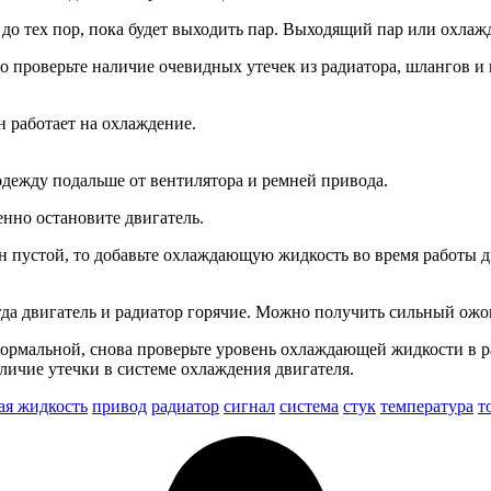
до тех пор, пока будет выходить пар. Выходящий пар или охлаж
но проверьте наличие очевидных утечек из радиато­ра, шлангов и
н работает на охлаждение.
одежду подальше от вентиля­тора и ремней привода.
нно ос­тановите двигатель.
 он пустой, то добавьте охлаждающую жидкость во время работы 
гда двигатель и радиатор горячие. Можно получить сильный ожог
нормаль­ной, снова проверьте уровень охлаж­дающей жидкости в 
личие утечки в системе охлаждения двигателя.
я жидкость
привод
радиатор
сигнал
система
стук
температура
т