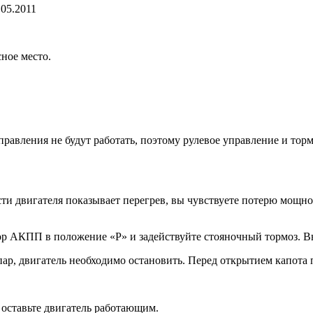
.05.2011
сное место.
правления не будут работать, по­этому рулевое управление и тор
ти дви­гателя показывает перегрев, вы чувствуете потерю мощно
тор АКПП в положение «Р» и задействуйте стоя­ночный тормоз. В
пар, двига­тель необходимо остановить. Перед открытием капота
ос­тавьте двигатель работающим.