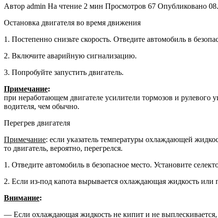
Автор
admin
На чтение
2 мин
Просмотров
67
Опубликовано
08
Остановка двигателя во время движения
1. Постепенно снизьте скорость. Отве­дите автомобиль в безопа
2. Включите аварийную сигнализацию.
3. Попробуйте запустить двигатель.
Примечание
:
при неработающем дви­гателе усилители тормозов и рулево­го у
водителя, чем обычно.
Перегрев двигателя
Примечание
: если указатель темпе­ратуры охлаждающей жидкос
то двигатель, вероятно, перегрелся.
1. Отведите автомобиль в безопасное место. Установите селек
2. Если из-под капота вырывается ох­лаждающая жидкость или 
Внимание
:
— Если охлаждающая жидкость не кипит и не выплескивается, 