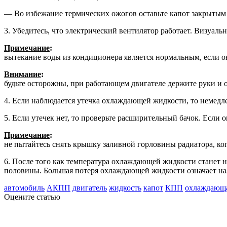
— Во избежание термических ожо­гов оставьте капот закрытым 
3. Убедитесь, что электрический венти­лятор работает. Визуаль
Примечание
:
вытекание воды из кон­диционера является нормальным, если о
Внимание
:
будьте осторожны, при работающем двигателе держите ру­ки и 
4. Если наблюдается утечка охлаж­дающей жидкости, то немедле
5. Если утечек нет, то проверьте рас­ширительный бачок. Если
Примечание
:
не пытайтесь снять крышку заливной горловины радиа­тора, ко
6. После того как температура охла­ждающей жидкости станет 
половины. Большая потеря охлаждающей жидкости означает на­
автомобиль
АКПП
двигатель
жидкость
капот
КПП
охлаждающа
Оцените статью