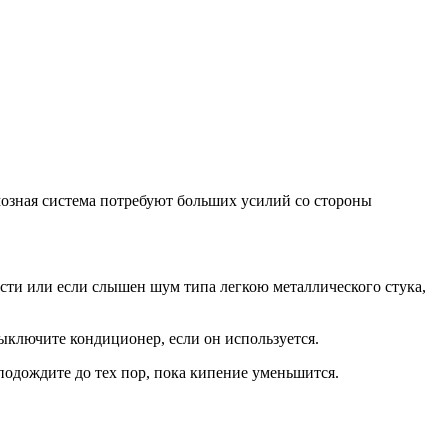
моз­ная система потребуют больших уси­лий со стороны
сти или если слышен шум типа легкою ме­таллического стука,
ыключите кондицио­нер, если он используется.
 подождите до тех пор, пока кипение уменьшится.