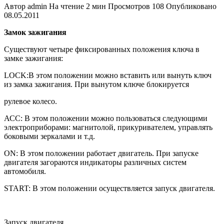
Автор
admin
На чтение
2 мин
Просмотров
108
Опубликовано
08.05.2011
Замок зажигания
Существуют четыре фиксированных положения ключа в
замке зажигания:
LOCK:В этом положении можно вставить или вынуть ключ
из замка зажигания. При вынутом ключе блокируется
рулевое колесо.
АСС: В этом положении можно пользоваться следующими
электро­приборами: магнитолой, прикурива­телем, управлять
боковыми зерка­лами и т.д.
ON: В этом положении работает дви­гатель. При запуске
двигателя загора­ются индикаторы различных систем
автомобиля.
START: В этом положении осущест­вляется запуск двигателя.
Запуск двигателя