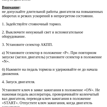
Внимание
:
не допускайте длитель­ной работы двигателя на повышен­ных
оборотах и резких ускорений в непрогретом состоянии.
1. Задействуйте стояночный тормоз.
2. Выключите ненужный свет и вспо­могательное
оборудование.
3. Установите селектор АКПП.
а) Установите селектор в положение «Р». При повторном
запуске (заглох двигатель) установите селектор в положение
«N».
б) Нажмите на педаль тормоза и удерживайте ее до начала
движения.
4. Запуск двигателя.
Установите ключ в замке зажигания в положение «ON». He
нажимая педаль акселератора, проворачивайте колен­чатый
вал двигателя, переводя ключ зажигания в положение
«START». От­пустите ключ зажигания, когда двига­тель