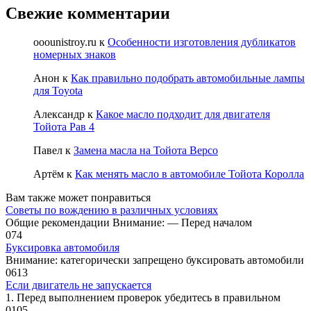
Свежие комментарии
ooounistroy.ru
к
Особенности изготовления дубликатов
номерных знаков
Анон
к
Как правильно подобрать автомобильные лампы
для Toyota
Александр
к
Какое масло подходит для двигателя
Тойота Рав 4
Павел
к
Замена масла на Тойота Версо
Артём
к
Как менять масло в автомобиле Тойота Королла
Вам также может понравиться
Советы по вождению в различных условиях
Общие рекомендации Внимание: — Перед началом
0
74
Буксировка автомобиля
Внимание: категорически запрещено буксировать автомобили
0
613
Если двигатель не запускается
1. Перед выполнением проверок убе­дитесь в правильном
0
105