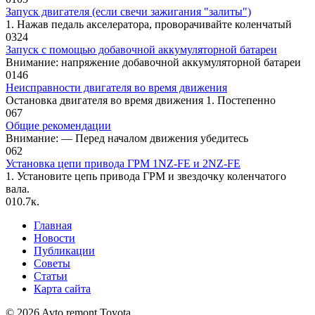
Запуск двигателя (если свечи зажигания "залиты")
1. Нажав педаль акселератора, прово­рачивайте коленчатый
0
324
Запуск с помощью добавочной аккумуляторной батареи
Внимание: напряжение добавочной аккумуляторной батареи
0
146
Неисправности двигателя во время движения
Остановка двигателя во время движения 1. Постепенно
0
67
Общие рекомендации
Внимание: — Перед началом движения убеди­тесь
0
62
Установка цепи привода ГРМ 1NZ-FE и 2NZ-FE
1. Установите цепь привода ГРМ и звездочку коленчатого
вала.
0
10.7к.
Главная
Новости
Публикации
Советы
Статьи
Карта сайта
© 2026 Avto remont Toyota