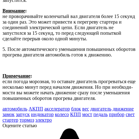
запустится.
Внимание
:
не проворачивайте колен­чатый вал двигателя более 15 секунд
за один раз. Это может привести к перегреву стартера и
соединений электрической цепи. Если двигатель не
запустился за 15 секунд, то перед следующей попыткой
сделайте пере­рыв около одной минуты.
5. После автоматического уменьшения повышенных оборотов
прогрева дви­гателя автомобиль готов к движению.
Примечание
:
если погода морозная, то оставьте двигатель прогре­ваться еще
несколько минут перед началом движения. Но при необходи­
мости вы можете начать движение сразу после уменьшения
повышенных оборотов прогрева двигателя.
автомобиль
АКПП
акселератор
блок
вес
двигатель
движение
замок
запуск
индикатор
колесо
КПП
мост
педаль
прибор
свет
стартер
тормоз
электро
Оцените статью