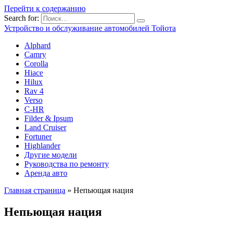
Перейти к содержанию
Search for:
Устройство и обслуживание автомобилей Тойота
Alphard
Camry
Corolla
Hiace
Hilux
Rav 4
Verso
C-HR
Filder & Ipsum
Land Cruiser
Fortuner
Highlander
Другие модели
Руководства по ремонту
Аренда авто
Главная страница
»
Непьющая нация
Непьющая нация