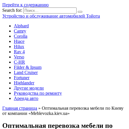
Перейти к содержанию
Search for:
Устройство и обслуживание автомобилей Тойота
Alphard
Camry
Corolla
Hiace
Hilux
Rav 4
Verso
C-HR
Filder & Ipsum
Land Cruiser
Fortuner
Highlander
Другие модели
Руководства по ремонту
Аренда авто
Главная страница
»
Оптимальная перевозка мебели по Киеву
от компании «Meblevozka.kiev.ua»
Оптимальная перевозка мебели по