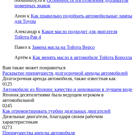
ooounistroy.ru
к
Особенности изготовления дубликатов
номерных знаков
Анон
к
Как правильно подобрать автомобильные лампы
для Toyota
Александр
к
Какое масло подходит для двигателя
Тойота Рав 4
Павел
к
Замена масла на Тойота Версо
Артём
к
Как менять масло в автомобиле Тойота Королла
Вам также может понравиться
Раскрытие преимуществ долгосрочной аренды автомобилей
Долгосрочная аренда автомобиля, также известная как
0
125
Автомобили из Японии: качество и инновации в лучшем виде
Япония десятилетиями была ведущим игроком в
автомобильной
0
245
Как отремонтировать турбин дизельных двигателей
Дизельные двигатели, благодаря своим рабочим
характеристикам
0
273
Преимущества аренды автомобиля