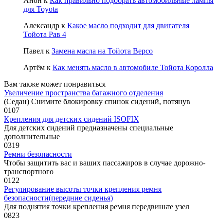
Анон
к
Как правильно подобрать автомобильные лампы
для Toyota
Александр
к
Какое масло подходит для двигателя
Тойота Рав 4
Павел
к
Замена масла на Тойота Версо
Артём
к
Как менять масло в автомобиле Тойота Королла
Вам также может понравиться
Увеличение пространства багажного отделения
(Седан) Снимите блокировку спинок сидений, потянув
0
107
Крепления для детских сидений ISOFIX
Для детских сидений предназначены специальные
дополнительные
0
319
Ремни безопасности
Чтобы защитить вас и ваших пасса­жиров в случае дорожно-
транс­портного
0
122
Регулирование высоты точки крепления ремня
безопасности(передние сиденья)
Для поднятия точки крепления ремня передвиньте узел
0
823