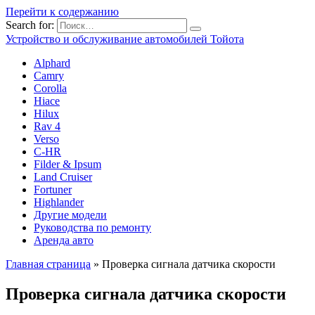
Перейти к содержанию
Search for:
Устройство и обслуживание автомобилей Тойота
Alphard
Camry
Corolla
Hiace
Hilux
Rav 4
Verso
C-HR
Filder & Ipsum
Land Cruiser
Fortuner
Highlander
Другие модели
Руководства по ремонту
Аренда авто
Главная страница
»
Проверка сигнала датчика скорости
Проверка сигнала датчика скорости