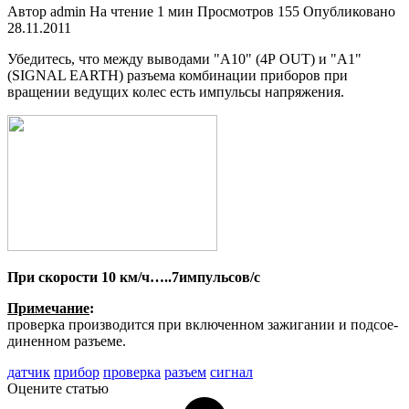
Автор
admin
На чтение
1 мин
Просмотров
155
Опубликовано
28.11.2011
Убедитесь, что между выводами "А10" (4Р OUT) и "А1"
(SIGNAL EARTH) разъема комбинации приборов при
вращении ведущих колес есть им­пульсы напряжения.
При скорости 10 км/ч
…..
7и
мпульсов/с
Примечание
:
проверка производится при включенном зажигании и подсое­
диненном разъеме.
датчик
прибор
проверка
разъем
сигнал
Оцените статью