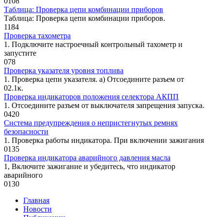
0
108
Таблица: Проверка цепи комбинации приборов
Таблица: Проверка цепи комбинации приборов.
1
184
Проверка тахометра
1. Подключите настроечный контроль­ный тахометр и
запустите
0
78
Проверка указателя уровня топлива
1. Проверка цепи указателя. а) Отсоедините разъем от
0
2.1к.
Проверка индикаторов положения селектора АКПП
1. Отсоедините разъем от выключате­ля запрещения запуска.
0
420
Система предупреждения о непристегнутых ремнях
безопасности
1. Проверка работы индикатора. При включении зажигания
0
135
Проверка индикатора аварийного давления масла
1, Включите зажигание и убедитесь, что индикатор
аварийного
0
130
Главная
Новости