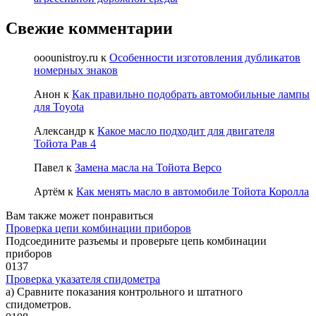
Свежие комментарии
ooounistroy.ru
к
Особенности изготовления дубликатов
номерных знаков
Анон
к
Как правильно подобрать автомобильные лампы
для Toyota
Александр
к
Какое масло подходит для двигателя
Тойота Рав 4
Павел
к
Замена масла на Тойота Версо
Артём
к
Как менять масло в автомобиле Тойота Королла
Вам также может понравиться
Проверка цепи комбинации приборов
Подсоедините разъемы и проверьте цепь комбинации
приборов
0
137
Проверка указателя спидометра
а) Сравните показания контрольного и штатного
спидометров.