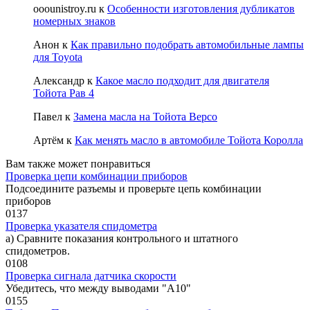
ooounistroy.ru
к
Особенности изготовления дубликатов
номерных знаков
Анон
к
Как правильно подобрать автомобильные лампы
для Toyota
Александр
к
Какое масло подходит для двигателя
Тойота Рав 4
Павел
к
Замена масла на Тойота Версо
Артём
к
Как менять масло в автомобиле Тойота Королла
Вам также может понравиться
Проверка цепи комбинации приборов
Подсоедините разъемы и проверьте цепь комбинации
приборов
0
137
Проверка указателя спидометра
а) Сравните показания контрольного и штатного
спидометров.
0
108
Проверка сигнала датчика скорости
Убедитесь, что между выводами "А10"
0
155