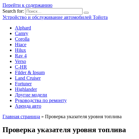
Перейти к содержанию
Search for:
Устройство и обслуживание автомобилей Тойота
Alphard
Camry
Corolla
Hiace
Hilux
Rav 4
Verso
C-HR
Filder & Ipsum
Land Cruiser
Fortuner
Highlander
Другие модели
Руководства по ремонту
Аренда авто
Главная страница
»
Проверка указателя уровня топлива
Проверка указателя уровня топлива