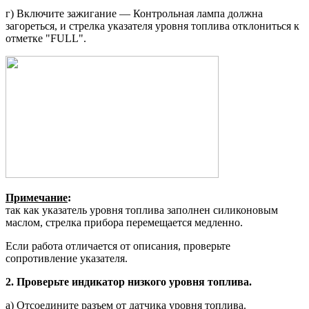
г) Включите зажигание — Контрольная лампа должна
загореться, и стрелка указателя уровня топлива откло­ниться к
отметке "FULL".
Примечание
:
так как указатель уров­ня топлива заполнен силиконовым
маслом, стрелка прибора перемеща­ется медленно.
Если работа отличается от описания, проверьте
сопротивление указателя.
2. Проверьте индикатор низкого уров­ня топлива.
а) Отсоедините разъем от датчика уровня топлива.