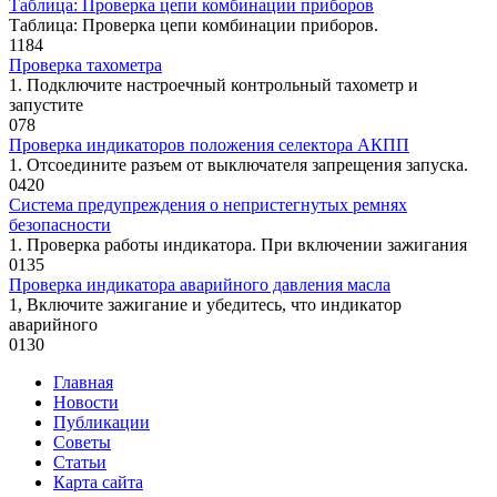
Таблица: Проверка цепи комбинации приборов
Таблица: Проверка цепи комбинации приборов.
1
184
Проверка тахометра
1. Подключите настроечный контроль­ный тахометр и
запустите
0
78
Проверка индикаторов положения селектора АКПП
1. Отсоедините разъем от выключате­ля запрещения запуска.
0
420
Система предупреждения о непристегнутых ремнях
безопасности
1. Проверка работы индикатора. При включении зажигания
0
135
Проверка индикатора аварийного давления масла
1, Включите зажигание и убедитесь, что индикатор
аварийного
0
130
Главная
Новости
Публикации
Советы
Статьи
Карта сайта