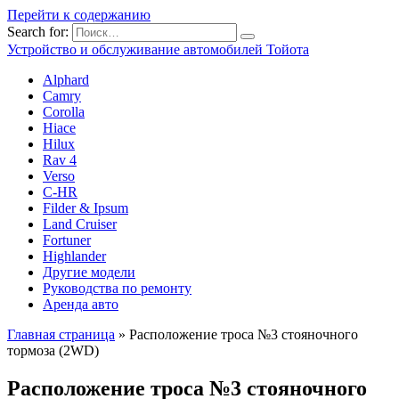
Перейти к содержанию
Search for:
Устройство и обслуживание автомобилей Тойота
Alphard
Camry
Corolla
Hiace
Hilux
Rav 4
Verso
C-HR
Filder & Ipsum
Land Cruiser
Fortuner
Highlander
Другие модели
Руководства по ремонту
Аренда авто
Главная страница
»
Расположение троса №3 стояночного
тормоза (2WD)
Расположение троса №3 стояночного