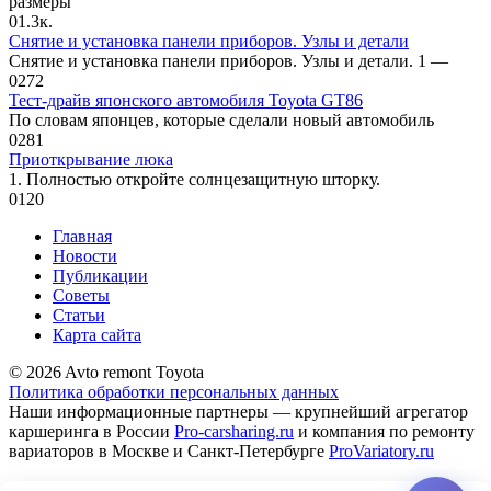
размеры
0
1.3к.
Снятие и установка панели приборов. Узлы и детали
Снятие и установка панели приборов. Узлы и детали. 1 —
0
272
Тест-драйв японского автомобиля Toyota GT86
По словам японцев, которые сделали новый автомобиль
0
281
Приоткрывание люка
1. Полностью откройте солнцезащит­ную шторку.
0
120
Главная
Новости
Публикации
Советы
Статьи
Карта сайта
© 2026 Avto remont Toyota
Политика обработки персональных данных
Наши информационные партнеры — крупнейший агрегатор
каршеринга в России
Pro-carsharing.ru
и компания по ремонту
вариаторов в Москве и Санкт-Петербурге
ProVariatory.ru
Сео-продвижение и техническое сопровождение сайта