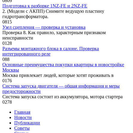
0
809
Подготовка к разборке 1NZ-FE и 2NZ-FE
2. (Модели с АКПП) Снимите ведущую пластину
гидротрансформатора.
0
815
Узел сцепления — проверка и установка
Проверка 8. Как правило, характерным признаком
неисправности
0
128
Разъемы монтажного блока в салоне. Проверка
интегрированного реле
0
88
Основные преимущества покупки квартиры в новостройке
Москвы
Москва привлекает людей, которые хотят проживать в
0
176
Система запуска двигателя — общая информация и меры
предосторожности
Система запуска состоит из аккумулятора, мотора стартера
0
278
Главная
Новости
Публикации
Советы