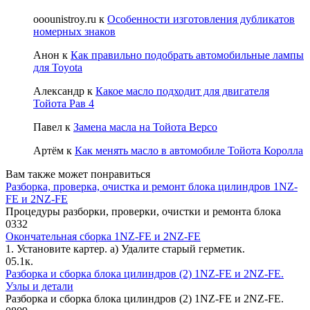
ooounistroy.ru
к
Особенности изготовления дубликатов
номерных знаков
Анон
к
Как правильно подобрать автомобильные лампы
для Toyota
Александр
к
Какое масло подходит для двигателя
Тойота Рав 4
Павел
к
Замена масла на Тойота Версо
Артём
к
Как менять масло в автомобиле Тойота Королла
Вам также может понравиться
Разборка, проверка, очистка и ремонт блока цилиндров 1NZ-
FE и 2NZ-FE
Процедуры разборки, проверки, очист­ки и ремонта блока
0
332
Окончательная сборка 1NZ-FE и 2NZ-FE
1. Установите картер. а) Удалите старый герметик.
0
5.1к.
Разборка и сборка блока цилиндров (2) 1NZ-FE и 2NZ-FE.
Узлы и детали
Разборка и сборка блока цилиндров (2) 1NZ-FE и 2NZ-FE.