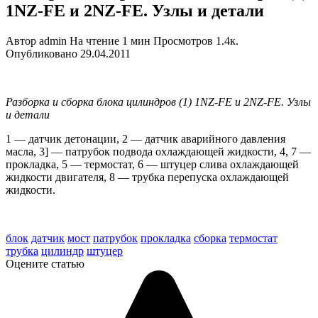
1NZ-FE и 2NZ-FE. Узлы и детали
Автор
admin
На чтение
1 мин
Просмотров
1.4к.
Опубликовано
29.04.2011
Разборка и сборка блока цилиндров (1) 1NZ-FE и 2NZ-FE. Узлы
и детали
1 — датчик детонации, 2 — датчик аварийного давления
масла, 3] — патрубок подвода охлаждающей жидко­сти, 4, 7 —
прокладка, 5 — термостат, 6 — штуцер слива охлаждающей
жидко­сти двигателя, 8 — трубка перепуска охлаждающей
жидкости.
tech doc corolla 2000-06
блок
датчик
мост
патрубок
прокладка
сборка
термостат
трубка
цилиндр
штуцер
Оцените статью