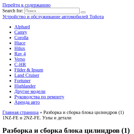
Перейти к содержанию
Search for:
Устройство и обслуживание автомобилей Тойота
Alphard
Camry
Corolla
Hiace
Hilux
Rav 4
Verso
C-HR
Filder & Ipsum
Land Cruiser
Fortuner
Highlander
Другие модели
Руководства по ремонту
Аренда авто
Главная страница
»
Разборка и сборка блока цилиндров (1)
1NZ-FE и 2NZ-FE. Узлы и детали
Разборка и сборка блока цилиндров (1)