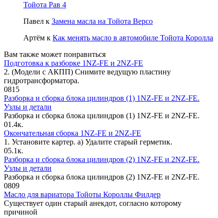
Тойота Рав 4
Павел
к
Замена масла на Тойота Версо
Артём
к
Как менять масло в автомобиле Тойота Королла
Вам также может понравиться
Подготовка к разборке 1NZ-FE и 2NZ-FE
2. (Модели с АКПП) Снимите ведущую пластину
гидротрансформатора.
0
815
Разборка и сборка блока цилиндров (1) 1NZ-FE и 2NZ-FE.
Узлы и детали
Разборка и сборка блока цилиндров (1) 1NZ-FE и 2NZ-FE.
0
1.4к.
Окончательная сборка 1NZ-FE и 2NZ-FE
1. Установите картер. а) Удалите старый герметик.
0
5.1к.
Разборка и сборка блока цилиндров (2) 1NZ-FE и 2NZ-FE.
Узлы и детали
Разборка и сборка блока цилиндров (2) 1NZ-FE и 2NZ-FE.
0
809
Масло для вариатора Тойоты Короллы Филдер
Существует один старый анекдот, согласно которому
причиной