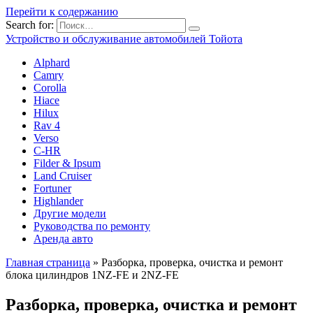
Перейти к содержанию
Search for:
Устройство и обслуживание автомобилей Тойота
Alphard
Camry
Corolla
Hiace
Hilux
Rav 4
Verso
C-HR
Filder & Ipsum
Land Cruiser
Fortuner
Highlander
Другие модели
Руководства по ремонту
Аренда авто
Главная страница
»
Разборка, проверка, очистка и ремонт
блока цилиндров 1NZ-FE и 2NZ-FE
Разборка, проверка, очистка и ремонт