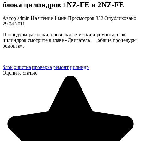
блока цилиндров 1NZ-FE и 2NZ-FE
Автор
admin
На чтение
1 мин
Просмотров
332
Опубликовано
29.04.2011
Процедуры разборки, проверки, очист­ки и ремонта блока
цилиндров смот­рите в главе «Двигатель — общие про­цедуры
ремонта».
tech doc corolla 2000-06
блок
очистка
проверка
ремонт
цилиндр
Оцените статью