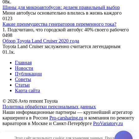
0
8к.
Шины для микроавтобусов: делаем правильный выбор
Мини автобусы основательно влились в жизнь каждого
0
123
Какие преимущества генераторов переменного тока?
1. Подсчитано, что городской автобус 40% своего рабочего
0
498
Обзор Toyota Land Cruiser 2020 года
Toyota Land Cruiser заслуженно считается легендарным
0
1.1к.
Главная
Новости
Публикации
Советы
Статьи
Карта сайта
© 2026 Avto remont Toyota
Политика обработки персональных данных
Наши информационные партнеры — крупнейший агрегатор
каршеринга в России
Pro-carsharing.ru
и компания по ремонту
вариаторов в Москве и Санкт-Петербурге
ProVariatory.ru
Сео-продвижение и техническое сопровождение сайта
Этот сайт использует cookie для хранения данных. Продолжая