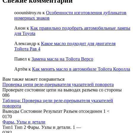
Свежие комментарии
ooounistroy.ru
к
Особенности изготовления дубликатов
номерных знаков
Анон
к
Как правильно подобрать автомобильные лампы
для Toyota
Александр
к
Какое масло подходит для двигателя
Тойота Рав 4
Павел
к
Замена масла на Тойота Версо
Артём
к
Как менять масло в автомобиле Тойота Королла
Вам также может понравиться
Проверка цепи реле-прерывателя указателей поворота
Проверьте состояние цепи на выводах разъема со стороны
0
86
Таблица: Проверка цели реле-прерывателя указателей
поворота
Выводы Состояние Результат Разъем отсоединен 1 <
0
170
Фары. Узлы и детали
Тип1 Тип 2 Фары. Узлы и детали. 1 —
0
282