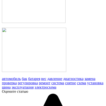
автомобиль
бак
батарея
вес
давление
диагностика
замена
проверка
регулировка
ремонт
система
снятие
схема
установка
шина
эксплуатация
электросхема
Оцените статью