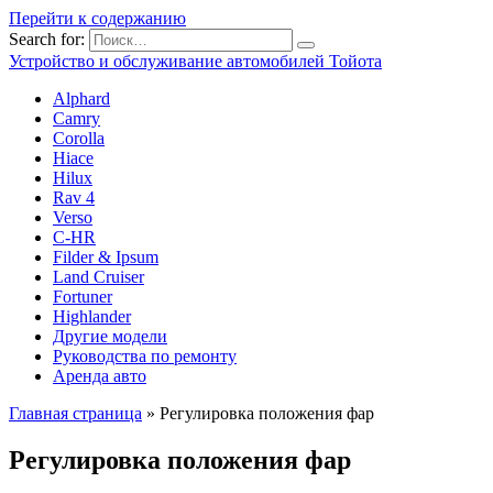
Перейти к содержанию
Search for:
Устройство и обслуживание автомобилей Тойота
Alphard
Camry
Corolla
Hiace
Hilux
Rav 4
Verso
C-HR
Filder & Ipsum
Land Cruiser
Fortuner
Highlander
Другие модели
Руководства по ремонту
Аренда авто
Главная страница
»
Регулировка положения фар
Регулировка положения фар