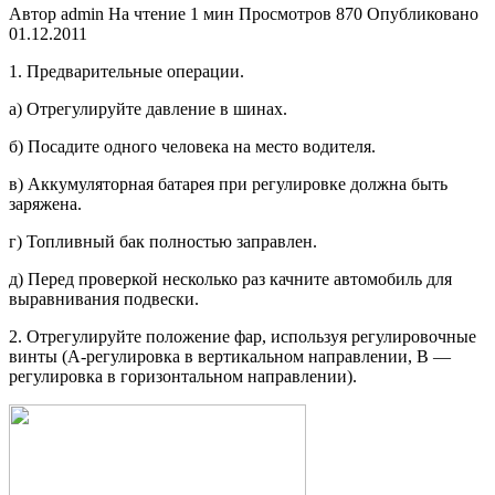
Автор
admin
На чтение
1 мин
Просмотров
870
Опубликовано
01.12.2011
1. Предварительные операции.
а) Отрегулируйте давление в шинах.
б) Посадите одного человека на ме­сто водителя.
в) Аккумуляторная батарея при ре­гулировке должна быть
заряжена.
г) Топливный бак полностью за­правлен.
д) Перед проверкой несколько раз качните автомобиль для
выравни­вания подвески.
2. Отрегулируйте положение фар, ис­пользуя регулировочные
винты (А-регулировка в вертикальном направ­лении, В —
регулировка в горизонталь­ном направлении).