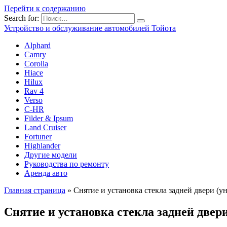
Перейти к содержанию
Search for:
Устройство и обслуживание автомобилей Тойота
Alphard
Camry
Corolla
Hiace
Hilux
Rav 4
Verso
C-HR
Filder & Ipsum
Land Cruiser
Fortuner
Highlander
Другие модели
Руководства по ремонту
Аренда авто
Главная страница
»
Снятие и установка стекла задней двери (у
Снятие и установка стекла задней двери