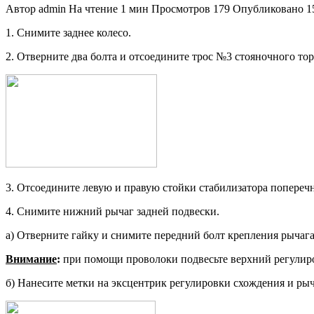
Автор
admin
На чтение
1 мин
Просмотров
179
Опубликовано
1
1. Снимите заднее колесо.
2. Отверните два болта и отсоедините трос №3 стояночного тор
3. Отсоедините левую и правую стой­ки стабилизатора поперечно
4. Снимите нижний рычаг задней под­вески.
а) Отверните гайку и снимите пе­редний болт крепления рычага 
Внимание
:
при помощи проволоки подвесьте верхний регулир
б) Нанесите метки на эксцентрик ре­гулировки схождения и рыч