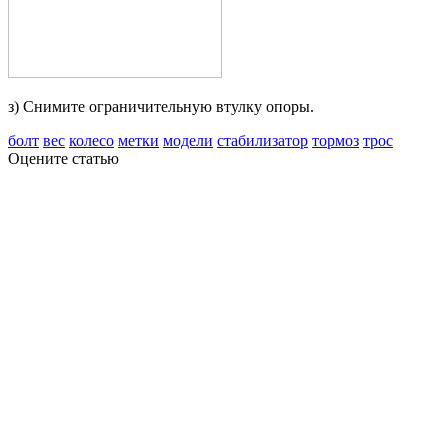
з) Снимите ограничительную втулку опоры.
болт
вес
колесо
метки
модели
стабилизатор
тормоз
трос
Оцените статью