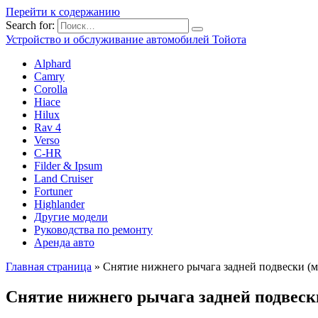
Перейти к содержанию
Search for:
Устройство и обслуживание автомобилей Тойота
Alphard
Camry
Corolla
Hiace
Hilux
Rav 4
Verso
C-HR
Filder & Ipsum
Land Cruiser
Fortuner
Highlander
Другие модели
Руководства по ремонту
Аренда авто
Главная страница
»
Снятие нижнего рычага задней подвески (
Снятие нижнего рычага задней подвеск