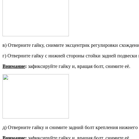
в) Отверните гайку, снимите эксцен­трик регулировки схождени
г) Отверните гайку с нижней сторо­ны стойки задней подвески и
Внимание
:
зафиксируйте гайку и, вращая болт, снимите её.
д) Отверните гайку и снимите зад­ний болт крепления нижнего
Внимание
:
зафиксируйте гайку и, вращая болт, снимите её.