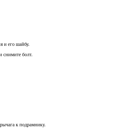
я и его шайбу.
 сними­те болт.
 рычага к подрамнику.