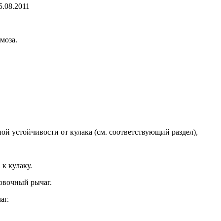
5.08.2011
моза.
й устой­чивости от кулака (см. соответствую­щий раздел),
к ку­лаку.
овочный рычаг.
аг.