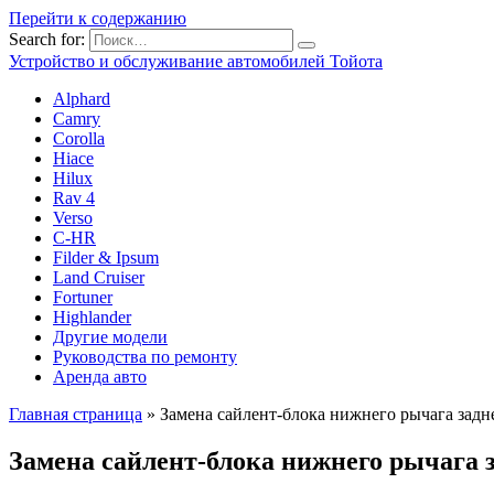
Перейти к содержанию
Search for:
Устройство и обслуживание автомобилей Тойота
Alphard
Camry
Corolla
Hiace
Hilux
Rav 4
Verso
C-HR
Filder & Ipsum
Land Cruiser
Fortuner
Highlander
Другие модели
Руководства по ремонту
Аренда авто
Главная страница
»
Замена сайлент-блока нижнего рычага зад
Замена сайлент-блока нижнего рычага 