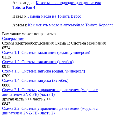
Александр
к
Какое масло подходит для двигателя
Тойота Рав 4
Павел
к
Замена масла на Тойота Версо
Артём
к
Как менять масло в автомобиле Тойота Королла
Вам также может понравиться
Содержание
Схемы электрооборудования Схема 1: Система зажигания
0
524
Схема 1.1: Система зажигания (седан, универсал)
0
1.3к.
Схема 1.2: Система зажигания (хэтчбек)
0
915
Схема 1.3: Система запуска (седан, универсал)
0
709
Схема 1.4: Система запуска (хэтчбек)
0
888
Схема 2.1: Система управления двигателем (модели с
двигателем 2NZ-FE) (часть 1)
другая часть >>> часть 2 >>
0
847
Схема 2.2: Система управления двигателем (модели с
двигателем 2NZ-FE) (часть 2)