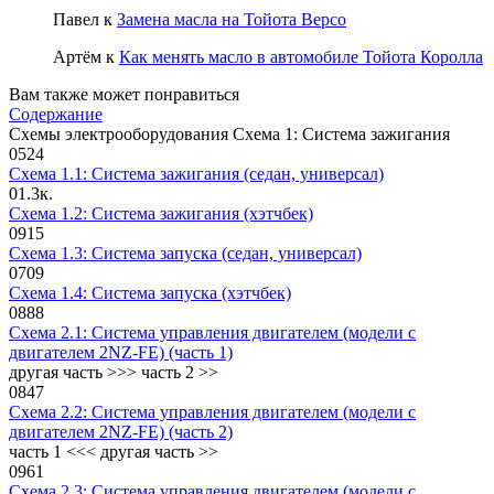
Павел
к
Замена масла на Тойота Версо
Артём
к
Как менять масло в автомобиле Тойота Королла
Вам также может понравиться
Содержание
Схемы электрооборудования Схема 1: Система зажигания
0
524
Схема 1.1: Система зажигания (седан, универсал)
0
1.3к.
Схема 1.2: Система зажигания (хэтчбек)
0
915
Схема 1.3: Система запуска (седан, универсал)
0
709
Схема 1.4: Система запуска (хэтчбек)
0
888
Схема 2.1: Система управления двигателем (модели с
двигателем 2NZ-FE) (часть 1)
другая часть >>> часть 2 >>
0
847
Схема 2.2: Система управления двигателем (модели с
двигателем 2NZ-FE) (часть 2)
часть 1 <<< другая часть >>
0
961
Схема 2.3: Система управления двигателем (модели с