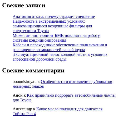
Свежие записи
Анатомия отказа: почему страдает сцепление
Надежность в экстремальных условиях:
самоочищающиеся воздушные фильтры для
спецтехники Toyota
Может ли чип-тюнинг БМВ повлиять на работу
системы кондиционирования
Кабели и переходники: обеспечение подключения и
расширение возможностей вашей toyota
Эксплуатационный износ ходовой части в условиях
агрессивной дорожной среды
Свежие комментарии
ooounistroy.ru
к
Особенности изготовления дубликатов
номерных знаков
Анон
к
Как правильно подобрать автомобильные лампы
для Toyota
Александр
к
Какое масло подходит для двигателя
Тойота Рав 4