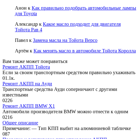
Анон
к
Как правильно подобрать автомобильные лампы
для Toyota
Александр
к
Какое масло подходит для двигателя
Тойота Рав 4
Павел
к
Замена масла на Тойота Версо
Артём
к
Как менять масло в автомобиле Тойота Королла
Вам также может понравиться
Ремонт АКПП Тойота
Если за своим транспортным средством правильно ухаживать
0
1.1к.
Ремонт АКПП на Ауди
Транспортные средства Ауди соперничают с другими
известными
0
226
Ремонт АКПП BMW X1
Автомобили производителя BMW можно отнести к одним
0
216
Общее описание
Примечание: — Тип КПП выбит на алюминиевой табличке
0
87