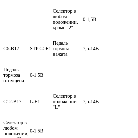
Селектор в
любом
0-1,5В
положении,
кроме "2"
Педаль
С6-В17
STP<->E1
тормоза
7,5-14В
нажата
Педаль
тормоза
0-1,5В
отпущена
Селектор в
С12-В17
L-E1
положении
7,5-14В
"L"
Селектор в
любом
0-1,5В
положении,