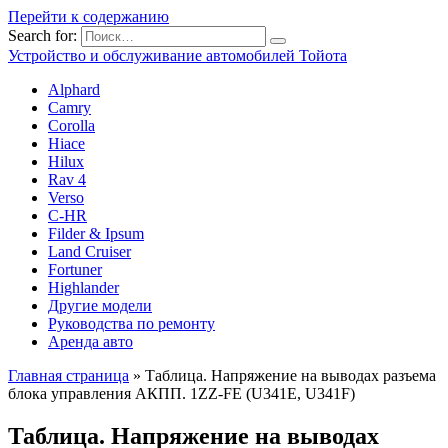
Перейти к содержанию
Search for:
Устройство и обслуживание автомобилей Тойота
Alphard
Camry
Corolla
Hiace
Hilux
Rav 4
Verso
C-HR
Filder & Ipsum
Land Cruiser
Fortuner
Highlander
Другие модели
Руководства по ремонту
Аренда авто
Главная страница
»
Таблица. Напряжение на выводах разъема
блока управления АКПП. 1ZZ-FE (U341E, U341F)
Таблица. Напряжение на выводах