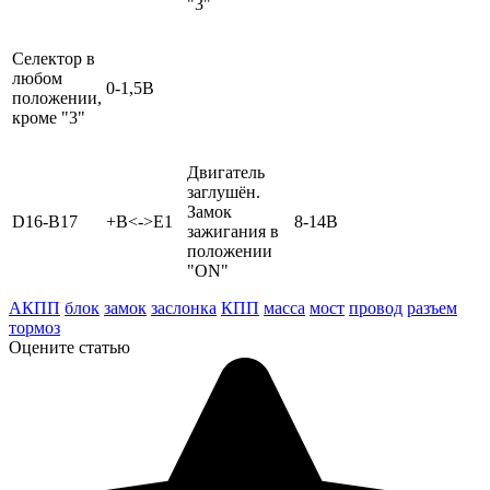
"3"
Селектор в
любом
0-1,5В
положении,
кроме "3"
Двигатель
заглушён.
Замок
D16-B17
+B<->E1
8-14В
зажигания в
положении
"ON"
АКПП
блок
замок
заслонка
КПП
масса
мост
провод
разъем
тормоз
Оцените статью