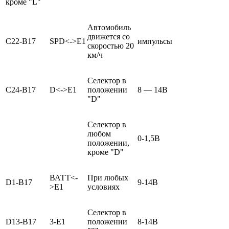
кроме "L"
Автомобиль
движется со
С22-В17
SPD<->E1
импульсы
скоростью 20
км/ч
Селектор в
С24-В17
D<->E1
положении
8 — 14В
"D"
Селектор в
любом
0-1,5В
положении,
кроме "D"
ВАТТ<-
При любых
D1-B17
9-14В
>E1
условиях
Селектор в
D13-B17
3-E1
положении
8-14В