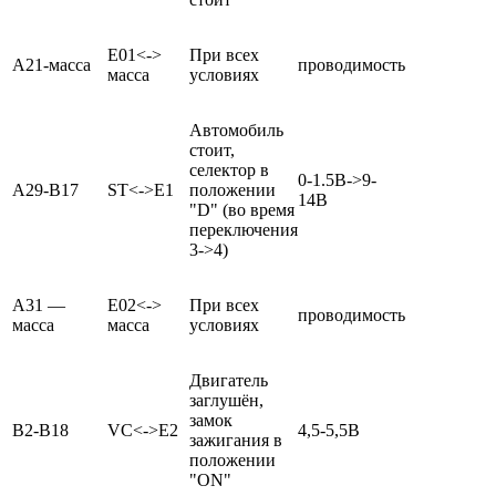
E01<->
При всех
А21-масса
проводимость
масса
условиях
Автомобиль
стоит,
селектор в
0-1.5В->9-
А29-В17
ST<->E1
положении
14В
"D" (во время
переключения
3->4)
А31 —
E02<->
При всех
проводимость
масса
масса
условиях
Двигатель
заглушён,
замок
В2-В18
VC<->E2
4,5-5,5В
зажигания в
положении
"ON"