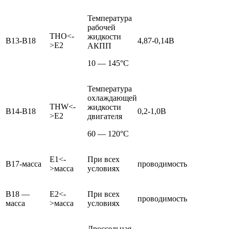
Температура
рабочей
THO<-
жидкости
В13-В18
4,87-0,14В
>E2
АКПП
10 — 145°С
Температура
охлаждающей
THW<-
жидкости
В14-В18
0,2-1,0В
>E2
двигателя
60 — 120°С
E1<-
При всех
В17-масса
проводимость
>масса
условиях
В18 —
E2<-
При всех
проводимость
масса
>масса
условиях
Дроссельная