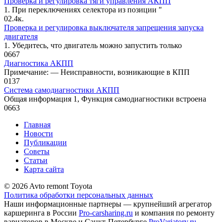
Проверка и регулировка тяги управления АКПП
1. При переключениях селектора из позиции "
0
2.4к.
Проверка и регулировка выключателя запрещения запуска
двигателя
1. Убедитесь, что двигатель можно за­пустить только
0
667
Диагностика АКПП
Примечание: — Неисправности, возникающие в КПП
0
137
Система самодиагностики АКПП
Общая информация 1, Функция самодиагностики встроена
0
663
Главная
Новости
Публикации
Советы
Статьи
Карта сайта
© 2026 Avto remont Toyota
Политика обработки персональных данных
Наши информационные партнеры — крупнейший агрегатор
каршеринга в России
Pro-carsharing.ru
и компания по ремонту
вариаторов в Москве и Санкт-Петербурге
ProVariatory.ru