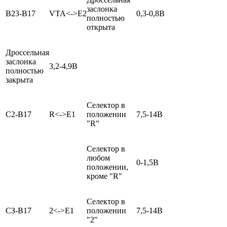
заслонка
В23-В17
VTA<->E2
0,3-0,8В
полностью
открыта
Дроссельная
заслонка
3,2-4,9В
полностью
закрыта
Селектор в
С2-В17
R<->E1
положении
7,5-14В
"R"
Селектор в
любом
0-1,5В
положении,
кроме "R"
Селектор в
СЗ-В17
2<->E1
положении
7,5-14В
"2"