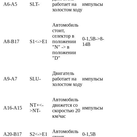
А6-А5
SLT-
работает на
импульсы
холостом ходу
Автомобиль
стоит,
селектор в
0-1,5В->8-
А8-В17
S1<->E1
положении
14В
"N" -> в
положении
"D"
Двигатель
А9-А7
SLU-
работает на
импульсы
холостом ходу
Автомобиль
NT+<-
движется со
А16-А15
импульсы
>NT-
скоростью 20
км/час
Автомобиль
А20-В17
S2<->E1
0-1,5В
стоит