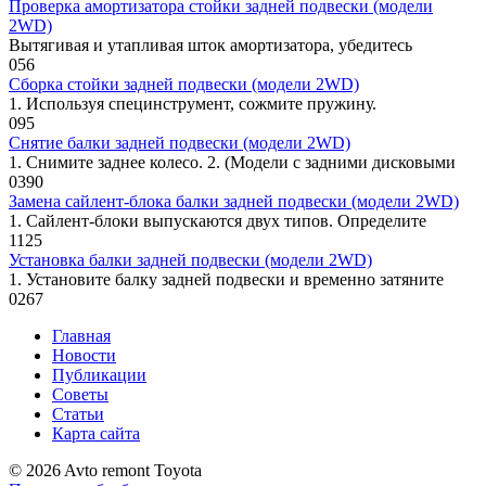
Проверка амортизатора стойки задней подвески (модели
2WD)
Вытягивая и утапливая шток аморти­затора, убедитесь
0
56
Сборка стойки задней подвески (модели 2WD)
1. Используя специнструмент, сожмите пружину.
0
95
Снятие балки задней подвески (модели 2WD)
1. Снимите заднее колесо. 2. (Модели с задними дисковыми
0
390
Замена сайлент-блока балки задней подвески (модели 2WD)
1. Сайлент-блоки выпускаются двух типов. Определите
1
125
Установка балки задней подвески (модели 2WD)
1. Установите балку задней подвески и временно затяните
0
267
Главная
Новости
Публикации
Советы
Статьи
Карта сайта
© 2026 Avto remont Toyota