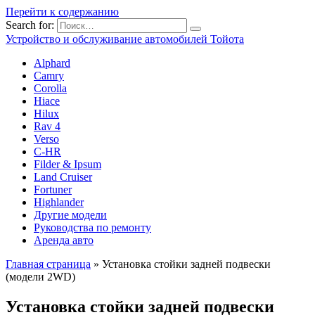
Перейти к содержанию
Search for:
Устройство и обслуживание автомобилей Тойота
Alphard
Camry
Corolla
Hiace
Hilux
Rav 4
Verso
C-HR
Filder & Ipsum
Land Cruiser
Fortuner
Highlander
Другие модели
Руководства по ремонту
Аренда авто
Главная страница
»
Установка стойки задней подвески
(модели 2WD)
Установка стойки задней подвески