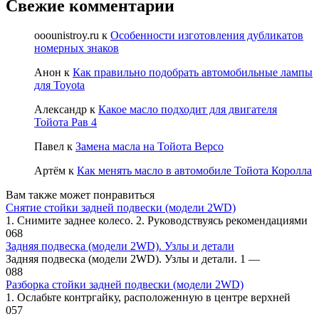
Свежие комментарии
ooounistroy.ru
к
Особенности изготовления дубликатов
номерных знаков
Анон
к
Как правильно подобрать автомобильные лампы
для Toyota
Александр
к
Какое масло подходит для двигателя
Тойота Рав 4
Павел
к
Замена масла на Тойота Версо
Артём
к
Как менять масло в автомобиле Тойота Королла
Вам также может понравиться
Снятие стойки задней подвески (модели 2WD)
1. Снимите заднее колесо. 2. Руководствуясь рекомендациями
0
68
Задняя подвеска (модели 2WD). Узлы и детали
Задняя подвеска (модели 2WD). Узлы и детали. 1 —
0
88
Разборка стойки задней подвески (модели 2WD)
1. Ослабьте контргайку, расположен­ную в центре верхней
0
57