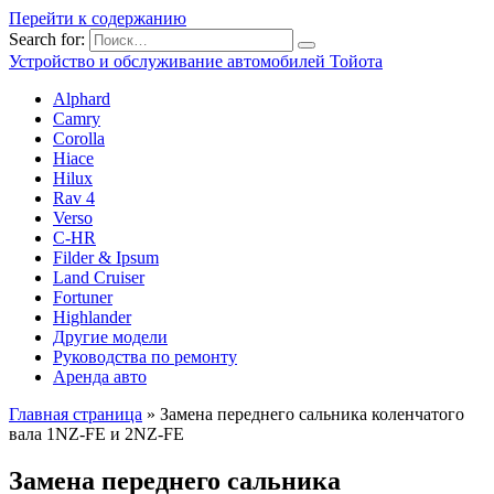
Перейти к содержанию
Search for:
Устройство и обслуживание автомобилей Тойота
Alphard
Camry
Corolla
Hiace
Hilux
Rav 4
Verso
C-HR
Filder & Ipsum
Land Cruiser
Fortuner
Highlander
Другие модели
Руководства по ремонту
Аренда авто
Главная страница
»
Замена переднего сальника коленчатого
вала 1NZ-FE и 2NZ-FE
Замена переднего сальника