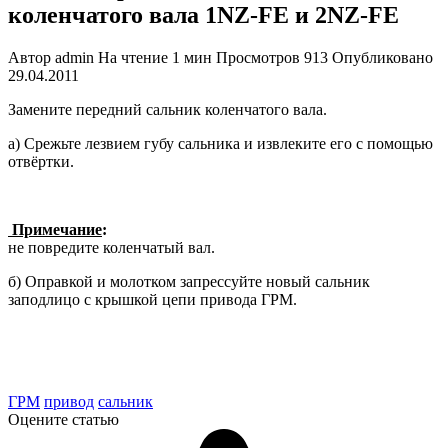
коленчатого вала 1NZ-FE и 2NZ-FE
Автор
admin
На чтение
1 мин
Просмотров
913
Опубликовано
29.04.2011
Замените передний сальник коленча­того вала.
а) Срежьте лезвием губу сальника и извлеките его с помощью
отвёртки.
Примечание
:
не повредите коленча­тый вал.
б) Оправкой и молотком запрессуйте новый сальник
заподлицо с крышкой цепи привода ГРМ.
tech doc corolla 2000-06
ГРМ
привод
сальник
Оцените статью