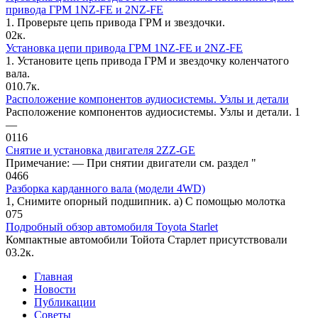
привода ГРМ 1NZ-FE и 2NZ-FE
1. Проверьте цепь привода ГРМ и звездочки.
0
2к.
Установка цепи привода ГРМ 1NZ-FE и 2NZ-FE
1. Установите цепь привода ГРМ и звездочку коленчатого
вала.
0
10.7к.
Расположение компонентов аудиосистемы. Узлы и детали
Расположение компонентов аудиосистемы. Узлы и детали. 1
—
0
116
Снятие и установка двигателя 2ZZ-GE
Примечание: — При снятии двигатели см. раздел "
0
466
Разборка карданного вала (модели 4WD)
1, Снимите опорный подшипник. а) С помощью молотка
0
75
Подробный обзор автомобиля Toyota Starlet
Компактные автомобили Тойота Старлет присутствовали
0
3.2к.
Главная
Новости
Публикации
Советы