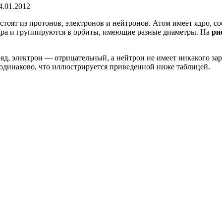
4.01.2012
остоят из протонов, электронов и нейтронов. Атом имеет ядро, с
ядра и группируются в орбиты, имеющие разные диаметры. На
рис
, электрон — отрицательный, а нейтрон не имеет никакого заря
одинаково, что иллюстрируется приведенной ниже таблицей.