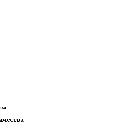
тва
ичества