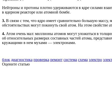
Нейтроны и протоны плотно удерживаются в ядре силами взаим
в ядерном реакторе или атомной бомбе.
3.
В связи с тем, что ядро имеет сравнительно большую массу, 
обстоятельствах могут покинуть свой атом. На этом свойстве а
4.
Атом очень мал: миллионы атомов могут уложиться в толщину
об относительных размерах составных частей атома, представим
кружащими в нем мухами — электронами.
блок
диагностика
проверка
ремонт
система
схема
электро
элек
Оцените статью