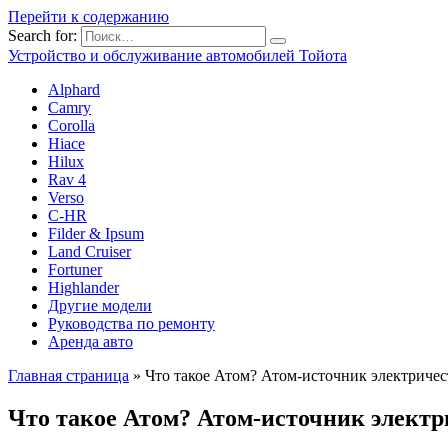
Перейти к содержанию
Search for:
Устройство и обслуживание автомобилей Тойота
Alphard
Camry
Corolla
Hiace
Hilux
Rav 4
Verso
C-HR
Filder & Ipsum
Land Cruiser
Fortuner
Highlander
Другие модели
Руководства по ремонту
Аренда авто
Главная страница
»
Что такое Атом? Атом-источник электричес
Что такое Атом? Атом-источник электр