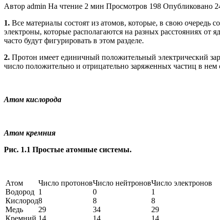
Автор
admin
На чтение
2 мин
Просмотров
198
Опубликовано
2
1.
Все материалы состоят из атомов, которые, в свою очередь с
электроны, которые располагаются на разных расстояниях от 
часто будут фигурировать в этом разделе.
2.
Протон имеет единичный положительный электрический заряд
число положительно и отрицательно заряженных частиц в нем 
Атом кислорода
Атом кремния
Рис. 1.1 Простые атомные системы.
Атом
Число протонов
Число нейтронов
Число электронов
Водород
1
0
1
Кислород
8
8
8
Медь
29
34
29
Кремний
14
14
14