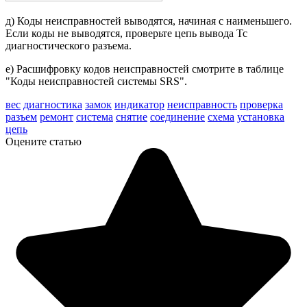
д) Коды неисправностей выводятся, начиная с наименьшего.
Если коды не выводятся, проверьте цепь вы­вода Тс
диагностического разъема.
е) Расшифровку кодов неисправно­стей смотрите в таблице
"Коды не­исправностей системы SRS".
вес
диагностика
замок
индикатор
неисправность
проверка
разъем
ремонт
система
снятие
соединение
схема
установка
цепь
Оцените статью