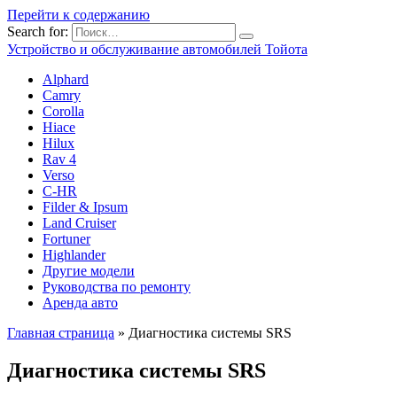
Перейти к содержанию
Search for:
Устройство и обслуживание автомобилей Тойота
Alphard
Camry
Corolla
Hiace
Hilux
Rav 4
Verso
C-HR
Filder & Ipsum
Land Cruiser
Fortuner
Highlander
Другие модели
Руководства по ремонту
Аренда авто
Главная страница
»
Диагностика системы SRS
Диагностика системы SRS