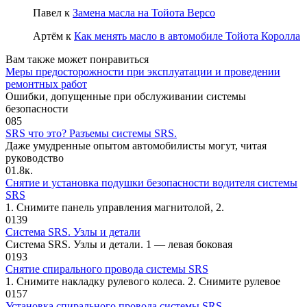
Павел
к
Замена масла на Тойота Версо
Артём
к
Как менять масло в автомобиле Тойота Королла
Вам также может понравиться
Меры предосторожности при эксплуатации и проведении
ремонтных работ
Ошибки, допущенные при обслужи­вании системы
безопасности
0
85
SRS что это? Разъемы системы SRS.
Даже умудренные опытом автомобилисты могут, читая
руководство
0
1.8к.
Снятие и установка подушки безопасности водителя системы
SRS
1. Снимите панель управления магни­толой, 2.
0
139
Система SRS. Узлы и детали
Система SRS. Узлы и детали. 1 — левая боковая
0
193
Снятие спирального провода системы SRS
1. Снимите накладку рулевого колеса. 2. Снимите рулевое
0
157
Установка спирального провода системы SRS