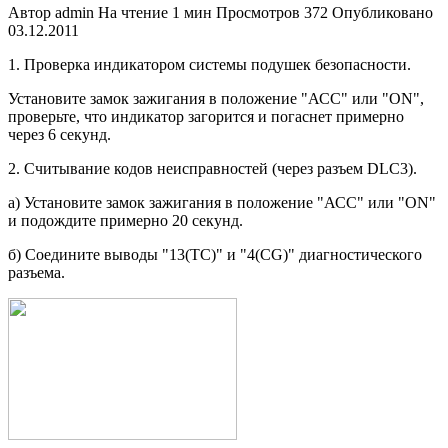
Автор
admin
На чтение
1 мин
Просмотров
372
Опубликовано
03.12.2011
1. Проверка индикатором системы по­душек безопасности.
Установите замок зажигания в поло­жение "АСС" или "ON",
проверьте, что индикатор загорится и погаснет при­мерно
через 6 секунд.
2. Считывание кодов неисправностей (через разъем DLC3).
а) Установите замок зажигания в положение "АСС" или "ON"
и подож­дите примерно 20 секунд.
б) Соедините выводы "13(ТС)" и "4(CG)" диагностического
разъема.