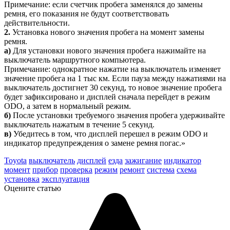
Примечание: если счетчик пробега заменялся до замены
ремня, его показания не будут соответствовать
действительности.
2.
Установка нового значения пробега на момент замены
ремня.
а)
Для установки нового значения пробега нажимайте на
выключатель маршрутного компьютера.
Примечание: однократное нажатие на выключатель изменяет
значение пробега на 1 тыс км. Если пауза между нажатиями на
выключатель достигнет 30 секунд, то новое значение пробега
будет зафиксировано и дисплей сначала перейдет в режим
ODO, а затем в нормальный режим.
б)
После установки требуемого значения пробега удерживайте
выключатель нажатым в течение 5 секунд.
в)
Убедитесь в том, что дисплей перешел в режим ODO и
индикатор предупреждения о замене ремня погас.»
Toyota
выключатель
дисплей
езда
зажигание
индикатор
момент
прибор
проверка
режим
ремонт
система
схема
установка
эксплуатация
Оцените статью