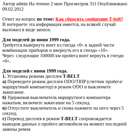
Автор
admin
На чтение
2 мин
Просмотров
311
Опубликовано
09.02.2012
Ответ на вопрос
по теме:
Как сбросить сообщение T-belt?
В интернете эта информация имеется, на всякий случай
выложил в виде записи.
Для моделей до июня 1999 года.
Требуется вывернуть винт из гнезда «0» в задней части
комбинации приборов и ввернуть его в гнездо «10».
Через следующие 100000 км пробега винт вернуть в гнездо
«0».
Для моделей с июня 1999 года.
1.
Установка режима дисплея
T-BELT
а)
Переведите режим дисплея ODO/TRIP (счетчик пробега/
маршрутный компьютер) в режим ODO и выключите
зажигание.
б)
Удерживая выключатель маршрутного компьютера
нажатым, включите зажигание на 5 секунд.
в)
Отпустите выключатель и снова нажмите на него через 5
секунд.
г)
Перевод дисплея в режим
T-BELT
сопровождается
выводом данных о пробеге автомобиля на момент последней
замены ремня