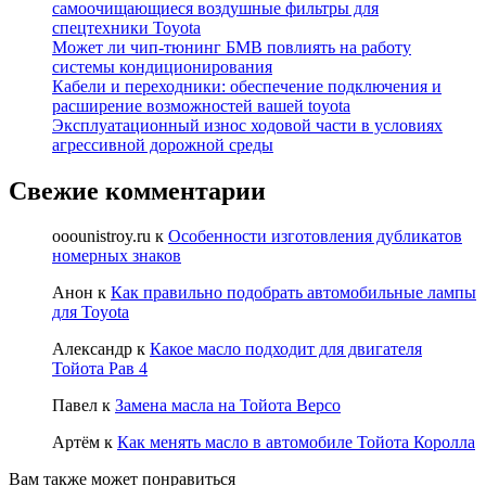
самоочищающиеся воздушные фильтры для
спецтехники Toyota
Может ли чип-тюнинг БМВ повлиять на работу
системы кондиционирования
Кабели и переходники: обеспечение подключения и
расширение возможностей вашей toyota
Эксплуатационный износ ходовой части в условиях
агрессивной дорожной среды
Свежие комментарии
ooounistroy.ru
к
Особенности изготовления дубликатов
номерных знаков
Анон
к
Как правильно подобрать автомобильные лампы
для Toyota
Александр
к
Какое масло подходит для двигателя
Тойота Рав 4
Павел
к
Замена масла на Тойота Версо
Артём
к
Как менять масло в автомобиле Тойота Королла
Вам также может понравиться