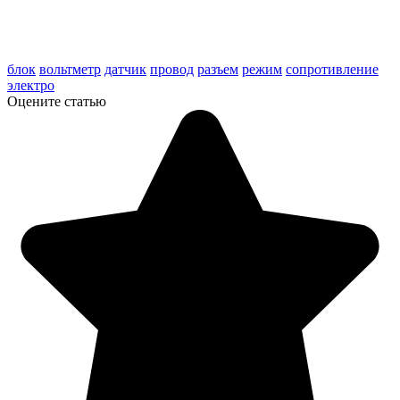
tech doc corolla 2000-06
блок
вольтметр
датчик
провод
разъем
режим
сопротивление
электро
Оцените статью