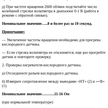
д) При частоте вращения 2600 об/мин подсчитайте число
колеба­ний стрелки вольтметра в диапазо­не 0-1 В (работа в
режиме с обрат­ной связью).
Номинальное значение…..8 и более раз за 10 секунд.
Примечание:
— Увеличение частоты вращения необходимо для прогрева
кислород­ного датчика.
— Если стрелка вольтметра не от­клоняется, еще раз прогрейте
датчик и повторите проверку.
2. Проверка нагревателя кислородно­го датчика.
а) Отсоедините разъем кислородно­го датчика.
б) Измерьте сопротивление между выводами «НТ» (2) и «+В»
(1).
Номинальное значение
……….
11-16 Ом
(при нормальной температуре)