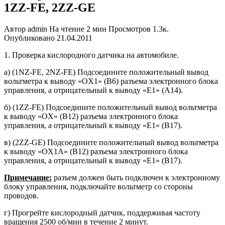
1ZZ-FE, 2ZZ-GE
Автор
admin
На чтение
2 мин
Просмотров
1.3к.
Опубликовано
21.04.2011
1. Проверка кислородного датчика на автомобиле.
а) (1NZ-FE, 2NZ-FE) Подсоедините положительный вывод
вольтметра к выводу «OX1» (В6) разъема элек­тронного блока
управления, а отри­цательный к выводу «Е1» (А14).
б) (1ZZ-FE) Подсоедините положи­тельный вывод вольтметра
к выводу «OX» (B12) разъема электронного блока
управления, а отрицательный к выводу «Е1» (В17).
в) (2ZZ-GE) Подсоедините положи­тельный вывод вольтметра
к выводу «OX1A» (В12) разъема электронного блока
управления, а отрицательный к выводу «Е1» (В17).
Примечание:
разъем должен быть подключен к электронному
блоку управления, подключайте вольт­метр со стороны
проводов.
г) Прогрейте кислородный датчик, поддерживая частоту
вращения 2500 об/мин в течение 2 минут.