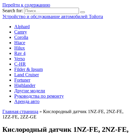
Перейти к содержанию
Search for:
Устройство и обслуживание автомобилей Тойота
Alphard
Camry
Corolla
Hiace
Hilux
Rav 4
Verso
C-HR
Filder & Ipsum
Land Cruiser
Fortuner
Highlander
Другие модели
Руководства по ремонту
Аренда авто
Главная страница
»
Кислородный датчик 1NZ-FE, 2NZ-FE,
1ZZ-FE, 2ZZ-GE
Кислородный датчик 1NZ-FE, 2NZ-FE,