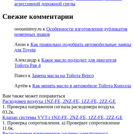
агрессивной дорожной среды
Свежие комментарии
ooounistroy.ru
к
Особенности изготовления дубликатов
номерных знаков
Анон
к
Как правильно подобрать автомобильные лампы
для Toyota
Александр
к
Какое масло подходит для двигателя
Тойота Рав 4
Павел
к
Замена масла на Тойота Версо
Артём
к
Как менять масло в автомобиле Тойота Королла
Вам также может понравиться
Расходомер воздуха 1NZ-FE, 2NZ-FE, 1ZZ-FE, 2ZZ-GE
1. Проверка напряжения сигнала рас­ходомера воздуха.
0
3.2к.
Клапан системы VVT-i 1NZ-FE, 2NZ-FE, 1ZZ-FE, 2ZZ-GE
1. Проверка сопротивления. а) Проверьте сопротивление
1
1.6к.
Расположение компонентов системы электронного