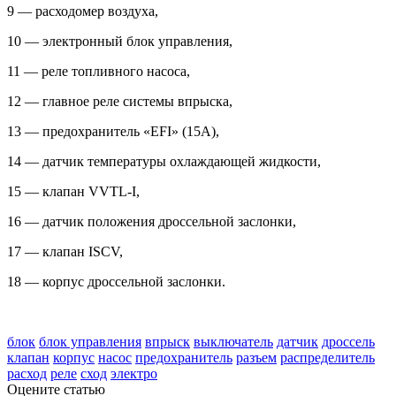
9 — расходомер воздуха,
10 — электронный блок управления,
11 — реле топливного насоса,
12 — главное реле системы впрыска,
13 — предохранитель «EFI» (15A),
14 — датчик температуры охлаждающей жидкости,
15 — клапан VVTL-I,
16 — датчик положения дроссельной заслонки,
17 — клапан ISCV,
18 — корпус дроссельной заслонки.
tech doc corolla 2000-06
блок
блок управления
впрыск
выключатель
датчик
дроссель
клапан
корпус
насос
предохранитель
разъем
распределитель
расход
реле
сход
электро
Оцените статью