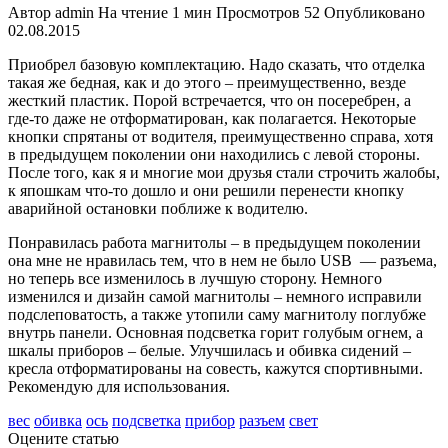
Автор
admin
На чтение
1 мин
Просмотров
52
Опубликовано
02.08.2015
Приобрел базовую комплектацию. Надо сказать, что отделка
такая же бедная, как и до этого – преимущественно, везде
жесткий пластик. Порой встречается, что он посеребрен, а
где-то даже не отформатирован, как полагается. Некоторые
кнопки спрятаны от водителя, преимущественно справа, хотя
в предыдущем поколении они находились с левой стороны.
После того, как я и многие мои друзья стали строчить жалобы,
к япошкам что-то дошло и они решили перенести кнопку
аварийной остановки поближе к водителю.
Понравилась работа магнитолы – в предыдущем поколении
она мне не нравилась тем, что в нем не было USB — разъема,
но теперь все изменилось в лучшую сторону. Немного
изменился и дизайн самой магнитолы – немного исправили
подслеповатость, а также утопили саму магнитолу поглубже
внутрь панели. Основная подсветка горит голубым огнем, а
шкалы приборов – белые. Улучшилась и обивка сидений –
кресла отформатированы на совесть, кажутся спортивными.
Рекомендую для использования.
вес
обивка
ось
подсветка
прибор
разъем
свет
Оцените статью