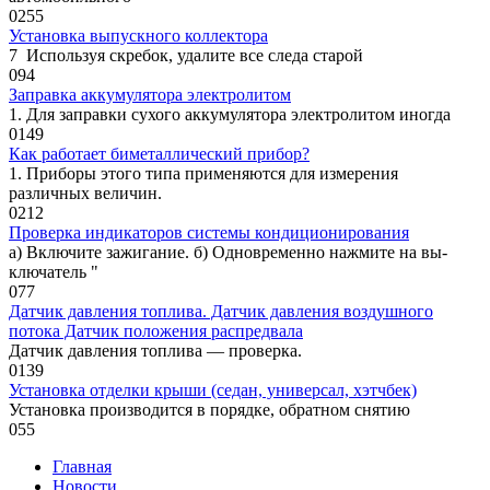
0
255
Установка выпускного коллектора
7 Используя скребок, удалите все следа старой
0
94
Заправка аккумулятора электролитом
1. Для заправки сухого аккумулятора электролитом иногда
0
149
Как работает биметаллический прибор?
1. Приборы этого типа применяются для измерения
различных величин.
0
212
Проверка индикаторов системы кондиционирования
а) Включите зажигание. б) Одновременно нажмите на вы­
ключатель "
0
77
Датчик давления топлива. Датчик давления воздушного
потока Датчик положения распредвала
Датчик давления топлива — проверка.
0
139
Установка отделки крыши (седан, универсал, хэтчбек)
Установка производится в порядке, об­ратном снятию
0
55
Главная
Новости