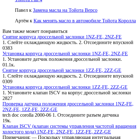
Павел
к
Замена масла на Тойота Версо
Артём
к
Как менять масло в автомобиле Тойота Королла
Вам также может понравиться
Снятие корпуса дроссельной заслонки 1NZ-FE, 2NZ-FE
1. Слейте охлаждающую жидкость. 2. Отсоедините впускной
0
383
Установка корпуса дроссельной заслонки 1NZ-FE, 2NZ-FE
1. Установите датчик положения дрос­сельной заслонки.
0
1.1к.
Снятие корпуса дроссельной заслонки 1ZZ-FE, 2ZZ-GE
1. Слейте охлаждающую жидкость. 2. Отсоедините впускной
0
309
Установка корпуса дроссельной заслонки 1ZZ-FE, 2ZZ-GE
1. Установите клапан ISCV на корпус дроссельной заслонки
2
827
Проверка датчика положения дроссельной заслонки 1NZ-FE,
2NZ-FE, 1ZZ-FE, 2ZZ-GE
tech doc corolla 2000-06 1. Отсоедините разъем датчика
1
9к.
Клапан ISCV (клапан системы управления частотой вращения
холостого хода) 1NZ-FE, 2NZ-FE, 1ZZ-FE, 2ZZ-GE
Примечания: — Поскольку управляющая инте­гральная