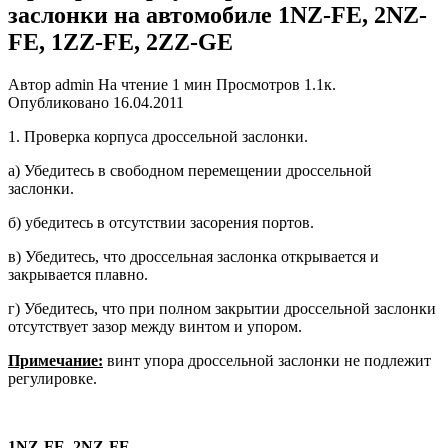
заслонки на автомобиле 1NZ-FE, 2NZ-
FE, 1ZZ-FE, 2ZZ-GE
Автор
admin
На чтение
1 мин
Просмотров
1.1к.
Опубликовано
16.04.2011
1. Проверка корпуса дроссельной за­слонки.
а) Убедитесь в свободном переме­щении дроссельной
заслонки.
б) убедитесь в отсутствии засоре­ния портов.
в) Убедитесь, что дроссельная за­слонка открывается и
закрывается плавно.
г) Убедитесь, что при полном закры­тии дроссельной заслонки
отсутст­вует зазор между винтом и упором.
Примечание:
винт упора дроссельной заслонки не подлежит
регулировке.
1NZ-FE, 2NZ-FE