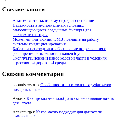
Свежие записи
Анатомия отказа: почему страдает сцепление
Надежность в экстремальных условиях:
самоочищающиеся воздушные фильтры для
спецтехники Toyota
Может ли чип-тюнинг БМВ повлиять на работу
системы кондиционирования
Кабели и переходники: обеспечение подключения и
расширение возможностей вашей toyota
Эксплуатационный износ ходовой части в условиях
агрессивной дорожной среды
Свежие комментарии
ooounistroy.ru
к
Особенности изготовления дубликатов
номерных знаков
Анон
к
Как правильно подобрать автомобильные лампы
для Toyota
Александр
к
Какое масло подходит для двигателя
Тойота Рав 4