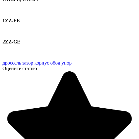
1ZZ-FE
2ZZ-GE
tech doc corolla 2000-06
дроссель
зазор
корпус
обод
упор
Оцените статью