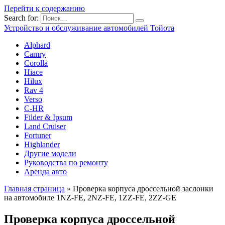
Перейти к содержанию
Search for:
Устройство и обслуживание автомобилей Тойота
Alphard
Camry
Corolla
Hiace
Hilux
Rav 4
Verso
C-HR
Filder & Ipsum
Land Cruiser
Fortuner
Highlander
Другие модели
Руководства по ремонту
Аренда авто
Главная страница
»
Проверка корпуса дроссельной заслонки
на автомобиле 1NZ-FE, 2NZ-FE, 1ZZ-FE, 2ZZ-GE
Проверка корпуса дроссельной