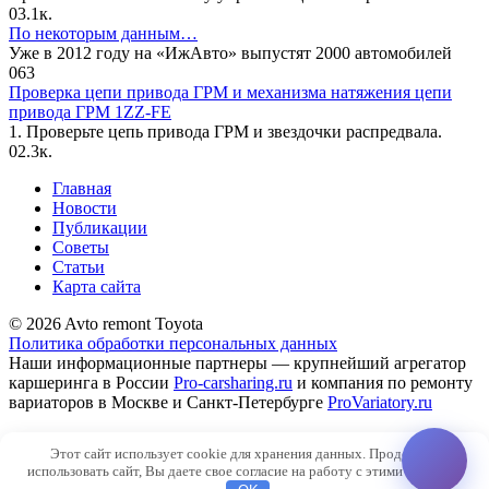
0
3.1к.
По некоторым данным…
Уже в 2012 году на «ИжАвто» выпустят 2000 автомобилей
0
63
Проверка цепи привода ГРМ и механизма натяжения цепи
привода ГРМ 1ZZ-FE
1. Проверьте цепь привода ГРМ и звездочки распредвала.
0
2.3к.
Главная
Новости
Публикации
Советы
Статьи
Карта сайта
© 2026 Avto remont Toyota
Политика обработки персональных данных
Наши информационные партнеры — крупнейший агрегатор
каршеринга в России
Pro-carsharing.ru
и компания по ремонту
вариаторов в Москве и Санкт-Петербурге
ProVariatory.ru
Сео-продвижение и техническое сопровождение сайта
Этот сайт использует cookie для хранения данных. Продолжая
SiteNaWordpres.ru
использовать сайт, Вы даете свое согласие на работу с этими файлами.