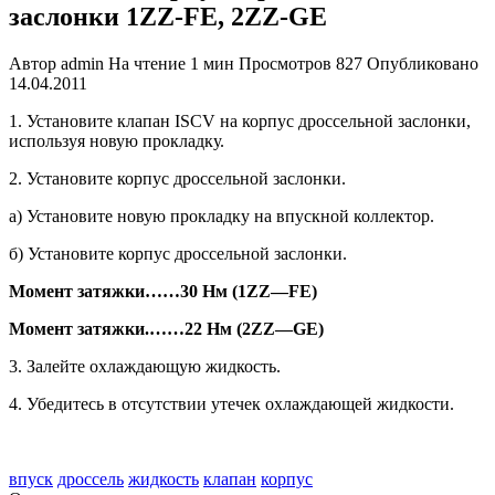
заслонки 1ZZ-FE, 2ZZ-GE
Автор
admin
На чтение
1 мин
Просмотров
827
Опубликовано
14.04.2011
1. Установите клапан ISCV на корпус дроссельной заслонки,
используя но­вую прокладку.
2. Установите корпус дроссельной за­слонки.
а) Установите новую прокладку на впускной коллектор.
б) Установите корпус дроссельной заслонки.
Момент затяжки
……
30 Нм (1
ZZ
—
FE
)
Момент затяжки.
……
22 Нм (2
ZZ
—
GE
)
3. Залейте охлаждающую жидкость.
4. Убедитесь в отсутствии утечек ох­лаждающей жидкости.
tech doc corolla 2000-06
впуск
дроссель
жидкость
клапан
корпус