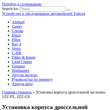
Перейти к содержанию
Search for:
Устройство и обслуживание автомобилей Тойота
Alphard
Camry
Corolla
Hiace
Hilux
Rav 4
Verso
C-HR
Filder & Ipsum
Land Cruiser
Fortuner
Highlander
Другие модели
Руководства по ремонту
Аренда авто
Главная страница
»
Установка корпуса дроссельной заслонки
1ZZ-FE, 2ZZ-GE
Установка корпуса дроссельной