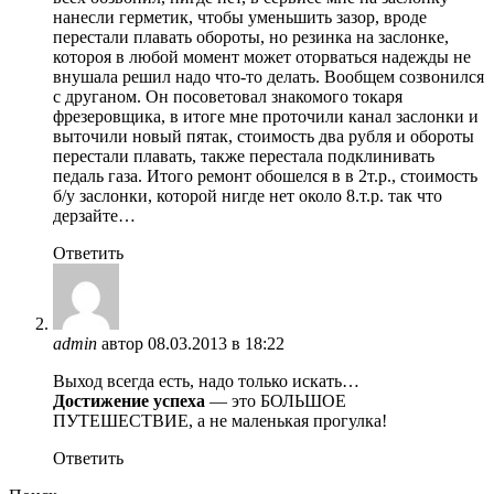
нанесли герметик, чтобы уменьшить зазор, вроде
перестали плавать обороты, но резинка на заслонке,
котороя в любой момент может оторваться надежды не
внушала решил надо что-то делать. Вообщем созвонился
с друганом. Он посоветовал знакомого токаря
фрезеровщика, в итоге мне проточили канал заслонки и
выточили новый пятак, стоимость два рубля и обороты
перестали плавать, также перестала подклинивать
педаль газа. Итого ремонт обошелся в в 2т.р., стоимость
б/у заслонки, которой нигде нет около 8.т.р. так что
дерзайте…
Ответить
admin
автор
08.03.2013 в 18:22
Выход всегда есть, надо только искать…
Достижение успеха
— это БОЛЬШОЕ
ПУТЕШЕСТВИЕ, а не маленькая прогулка!
Ответить