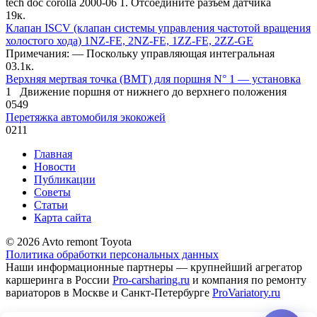
tech doc corolla 2000-06 1. Отсоедините разъем датчика
1
9к.
Клапан ISCV (клапан системы управления частотой вращения
холостого хода) 1NZ-FE, 2NZ-FE, 1ZZ-FE, 2ZZ-GE
Примечания: — Поскольку управляющая инте­гральная
0
3.1к.
Верхняя мертвая точка (ВМТ) для поршня N° 1 — установка
1 Движение поршня от нижнего до верхнего положения
0
549
Перетяжка автомобиля экокожей
0
211
Главная
Новости
Публикации
Советы
Статьи
Карта сайта
© 2026 Avto remont Toyota
Политика обработки персональных данных
Наши информационные партнеры — крупнейший агрегатор
каршеринга в России
Pro-carsharing.ru
и компания по ремонту
вариаторов в Москве и Санкт-Петербурге
ProVariatory.ru
Сео-продвижение и техническое сопровождение сайта