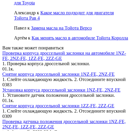
для Toyota
Александр
к
Какое масло подходит для двигателя
Тойота Рав 4
Павел
к
Замена масла на Тойота Версо
Артём
к
Как менять масло в автомобиле Тойота Королла
Вам также может понравиться
Проверка корпуса дроссельной заслонки на автомобиле 1NZ-
FE, 2NZ-FE, 1ZZ-FE, 2ZZ-GE
1. Проверка корпуса дроссельной за­слонки.
0
1.1к.
Снятие корпуса дроссельной заслонки 1NZ-FE, 2NZ-FE
1. Слейте охлаждающую жидкость. 2. Отсоедините впускной
0
383
Установка корпуса дроссельной заслонки 1NZ-FE, 2NZ-FE
1. Установите датчик положения дрос­сельной заслонки.
0
1.1к.
Снятие корпуса дроссельной заслонки 1ZZ-FE, 2ZZ-GE
1. Слейте охлаждающую жидкость. 2. Отсоедините впускной
0
309
Проверка датчика положения дроссельной заслонки 1NZ-FE,
2NZ-FE, 1ZZ-FE, 2ZZ-GE